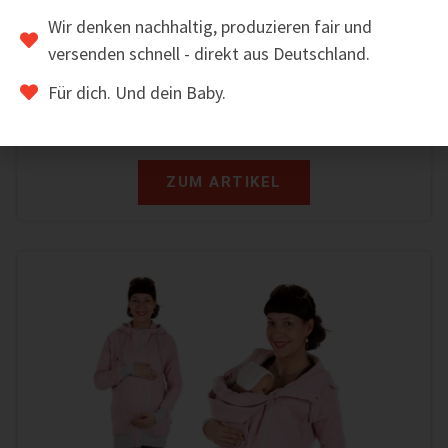
Wir denken nachhaltig, produzieren fair und
3in1-Winter-Tragemantel – VALENTIN
versenden schnell - direkt aus Deutschland.
209,00
€
175,00
€
inkl. MwSt.
Für dich. Und dein Baby.
ZUM ARTIKEL