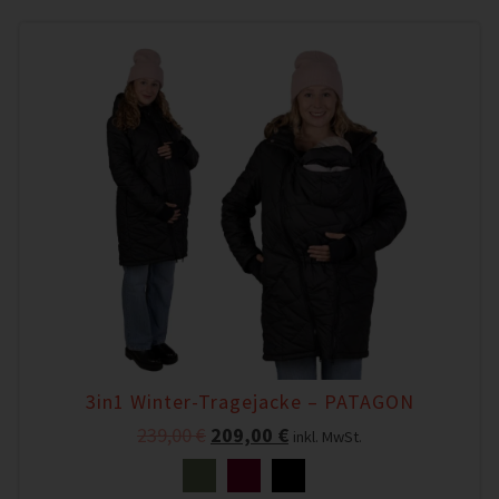
3in1 Winter-Tragejacke – PATAGON
239,00
€
209,00
€
inkl. MwSt.