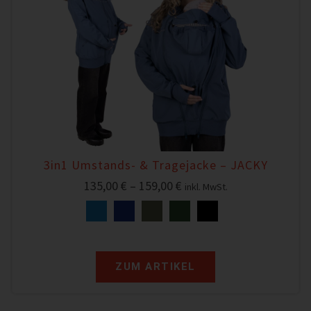
3in1 Umstands- & Tragejacke – JACKY
135,00
€
–
159,00
€
inkl. MwSt.
ZUM ARTIKEL