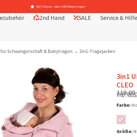
ezubehör
2nd Hand
SALE
Service & Hilf
 für Schwangerschaft & Babytragen
→
3in1-Tragejacken
3in1 U
CLEO
119,00
zzgl.
Ver
Farbe
:
No
Größe
:
N