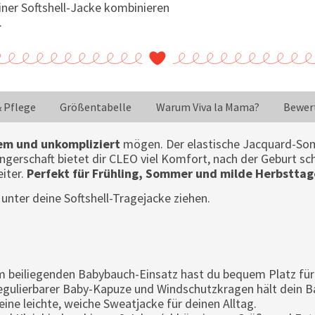
einer Softshell-Jacke kombinieren
.
& Pflege
Größentabelle
Warum Viva la Mama?
Bewer
em und unkompliziert
mögen. Der elastische Jacquard-So
erschaft bietet dir CLEO viel Komfort, nach der Geburt sch
eiter.
Perfekt für Frühling, Sommer und milde Herbsttag
 unter deine Softshell-Tragejacke ziehen.
m beiliegenden Babybauch-Einsatz hast du bequem Platz fü
egulierbarer Baby-Kapuze und Windschutzkragen hält dein B
ine leichte, weiche Sweatjacke für deinen Alltag.