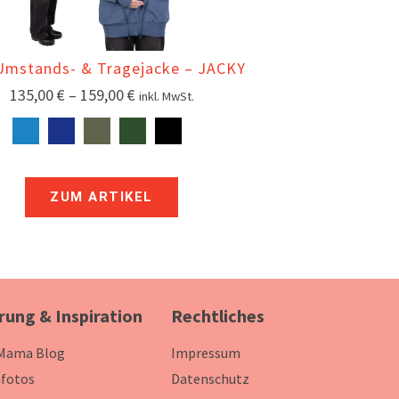
Umstands- & Tragejacke – JACKY
135,00
€
–
159,00
€
inkl. MwSt.
ZUM ARTIKEL
rung & Inspiration
Rechtliches
 Mama Blog
Impressum
fotos
Datenschutz