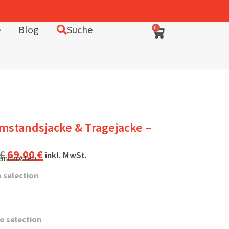
e
Blog
Suche
0
mstandsjacke & Tragejacke –
€
69,00
€
inkl. MwSt.
sandkosten
 selection
o selection