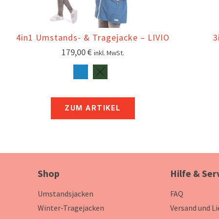
4in1 Umstands- & Tragejacke – LIVIO
3
179,00
€
inkl. MwSt.
ZUM ARTIKEL
Shop
Hilfe & Ser
Umstandsjacken
FAQ
Winter-Tragejacken
Versand und L