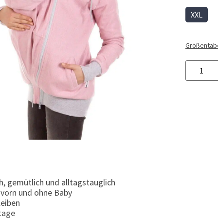
XXL
Größentabe
, gemütlich und alltagstauglich
 vorn und ohne Baby
leiben
tage