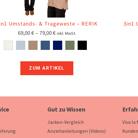
in1 Umstands- & Trageweste – RERIK
3in1 
69,00
€
–
79,00
€
inkl. MwSt.
ZUM ARTIKEL
vice
Gut zu Wissen
Erfah
Jacken-Vergleich
Viva la
ieferung
Anziehanleitungen (Videos)
Kunden