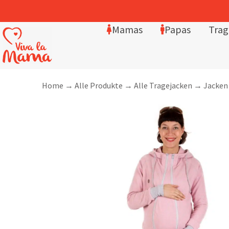
4,8/5 Sterne – über 2.400 Bewertungen
Mamas
Papas
Trag
Home
→
Alle Produkte
→
Alle Tragejacken
→
Jacken