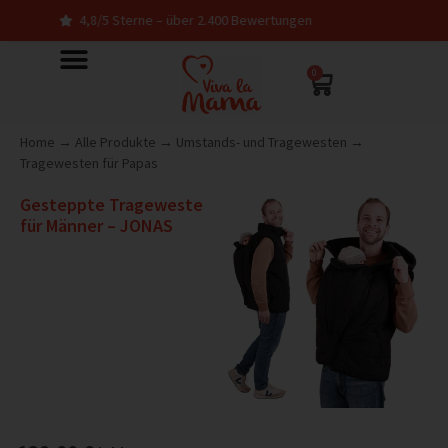
4,8/5 Sterne – über 2.400 Bewertungen
In D
0
Home
→
Alle Produkte
→
Umstands- und Tragewesten
→
Tragewesten für Papas
Gesteppte Trageweste
für Männer – JONAS