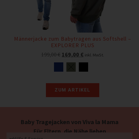
Männerjacke zum Babytragen aus Softshell –
EXPLORER PLUS
199,00
€
169,00
€
inkl. MwSt.
ZUM ARTIKEL
Baby Tragejacken von Viva la Mama
Für Eltern, die Nähe lieben
Hilfe & Service