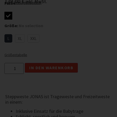
139,00
€
inkl. MwSt.
zzgl.
Versandkosten
Farbe
:
No selection
Größe
:
No selection
L
XL
XXL
Größentabelle
IN DEN WARENKORB
Steppweste JONAS ist Trageweste und Freizeitweste
in einem:
Inklusive Einsatz für die Babytrage
Schlicht, sportlich und bequem