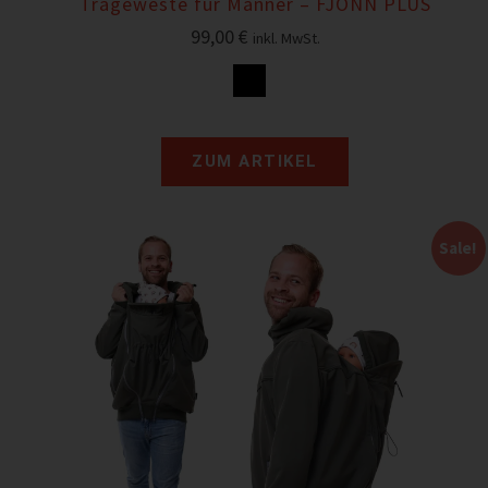
Trageweste für Männer – FJONN PLUS
99,00
€
inkl. MwSt.
ZUM ARTIKEL
Sale!