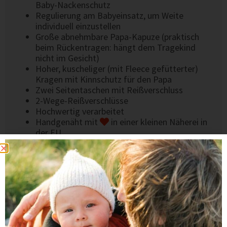
Baby-Nackenschutz
Regulierung am Babyeinsatz, um Weite
individuell einzustellen
Große abnehmbare Papa-Kapuze (praktisch
beim Rückentragen: hängt dem Tragekind
nicht im Gesicht)
Hoher, kuscheliger (mit Fleece gefütterter)
Kragen mit Kinnschutz für den Papa
Zwei Seitentaschen mit Reißverschluss
2-Wege-Reißverschlüsse
Hochwertig verarbeitet
Handgenäht mit
in einer kleinen Näherei in
der EU
Das könnte dir auch gefallen