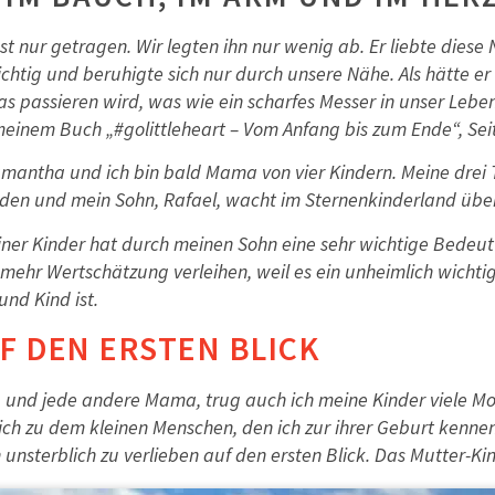
t nur getragen. Wir legten ihn nur wenig ab. Er liebte diese N
ichtig und beruhigte sich nur durch unsere Nähe. Als hätte e
s passieren wird, was wie ein scharfes Messer in unser Leben
s meinem Buch „#golittleheart – Vom Anfang bis zum Ende“, Se
mantha und ich bin bald Mama von vier Kindern. Meine drei 
rden und mein Sohn, Rafael, wacht im Sternenkinderland über
iner Kinder hat durch meinen Sohn eine sehr wichtige Bede
mehr Wertschätzung verleihen, weil es ein unheimlich wicht
und Kind ist.
UF DEN ERSTEN BLICK
 und jede andere Mama, trug auch ich meine Kinder viele Mo
ich zu dem kleinen Menschen, den ich zur ihrer Geburt kennen
h unsterblich zu verlieben auf den ersten Blick. Das Mutter-