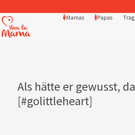
Mamas
Papas
Trag
Als hätte er gewusst, d
[#golittleheart]