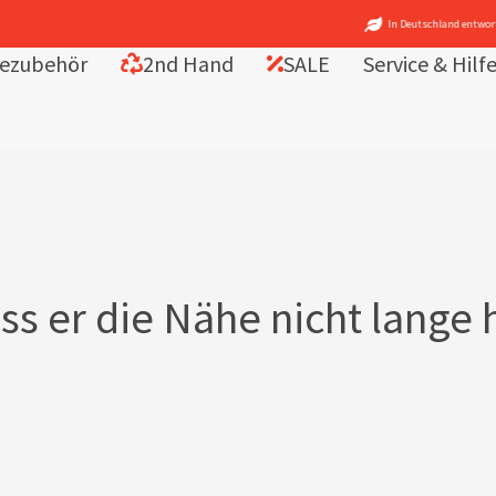
In Deutschland entworfen – fair in Europa produziert
ezubehör
2nd Hand
SALE
Service & Hilf
ass er die Nähe nicht lang