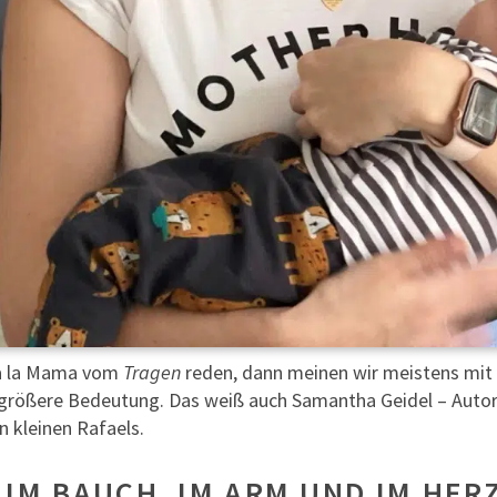
va la Mama vom
Tragen
reden, dann meinen wir meistens mit 
l größere Bedeutung. Das weiß auch Samantha Geidel – Autori
n kleinen Rafaels.
 IM BAUCH, IM ARM UND IM HER