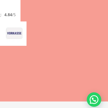
g:
4.84
/5