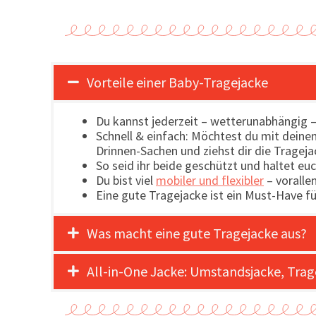
Vorteile einer Baby-Tragejacke
Du kannst jederzeit – wetterunabhängig 
Schnell & einfach: Möchtest du mit deinem
Drinnen-Sachen und ziehst dir die Tragej
So seid ihr beide geschützt und haltet e
Du bist viel
mobiler und flexibler
– voralle
Eine gute Tragejacke ist ein Must-Have f
Was macht eine gute Tragejacke aus?
All-in-One Jacke: Umstandsjacke, Tra