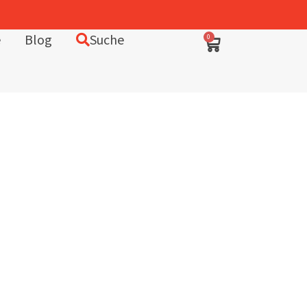
In Deutschland entworfen – fair in Europa produziert
e
Blog
Suche
0