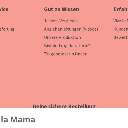
vice
Gut zu Wissen
Erfah
Jacken-Vergleich
Viva la
ieferung
Anziehanleitungen (Videos)
Kunden
Unsere Produktion
Bewert
Bist du Trageberaterin?
n
Trageberaterin finden
Deine sichere Bestellung
 la Mama