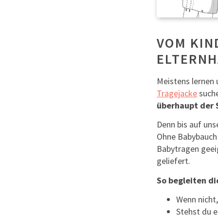
VOM KIN
ELTERN
Meistens lernen 
Tragejacke
suche
überhaupt der 
Denn bis auf unse
Ohne Babybauch o
Babytragen geeig
geliefert.
So begleiten di
Wenn nicht,
Stehst du e