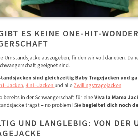
 GIBT ES KEINE ONE-HIT-WONDER
GERSCHAFT
ine Umstandsjacke auszugeben, finden wir voll daneben. Daher
 Schwangerschaft geeignet sind.
tandsjacken sind gleichzeitig Baby Tragejacken und ga
in1-Jacken
,
4in1-Jacken
und alle
Zwillingstragejacken
.
o bereits in der Schwangerschaft für eine
Viva la Mama Jac
andsjacke trägst – no problem! Sie
begleitet dich noch d
TIG UND LANGLEBIG: VON DER
AGEJACKE