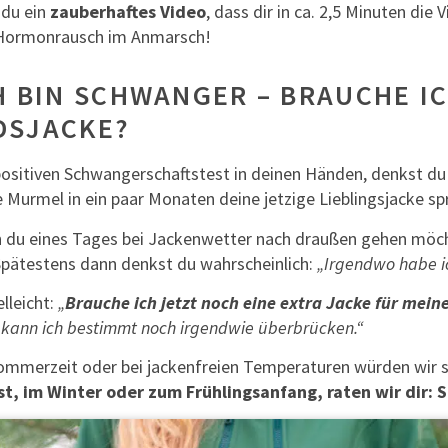
 du ein
zauberhaftes Video
, dass dir in ca. 2,5 Minuten die 
Hormonrausch im Anmarsch!
H BIN SCHWANGER – BRAUCHE IC
DSJACKE?
positiven Schwangerschaftstest in deinen Händen, denkst du 
Murmel in ein paar Monaten deine jetzige Lieblingsjacke sp
 du eines Tages bei Jackenwetter nach draußen gehen möcht
 Spätestens dann denkst du wahrscheinlich:
„Irgendwo habe i
elleicht:
„
Brauche ich jetzt noch eine extra Jacke für mei
 kann ich bestimmt noch irgendwie überbrücken.“
ommerzeit oder bei jackenfreien Temperaturen würden wir 
t, im Winter oder zum Frühlingsanfang, raten wir dir: S