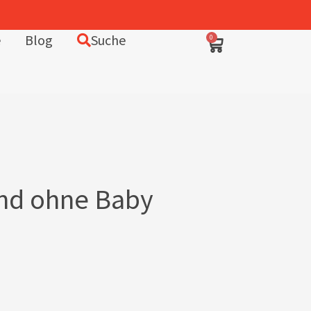
In Deutschland entworfen – fair in Europa produziert
e
Blog
Suche
0
und ohne Baby