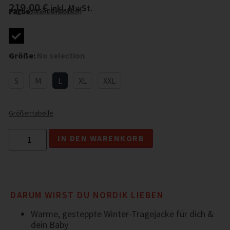
219,00
€
inkl. MwSt.
zzgl.
Versandkosten
Farbe
:
No selection
Größe
:
No selection
S
M
L
XL
XXL
Größentabelle
IN DEN WARENKORB
DARUM WIRST DU NORDIK LIEBEN
Warme, gesteppte Winter-Tragejacke für dich &
dein Baby