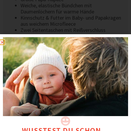
Weiche, elastische Bündchen mit
Daumenlöchern für warme Hände
Kinnschutz & Futter im Baby- und Papakragen
aus weichem Microfleece
Zwei Seitentaschen mit Reißverschluss
Robuste
2-Wege-Reißverschlüsse
MATERIAL & VERARBEITUNG
Gestepptes Obermaterial mit warmer,
isolierender Füllung
Angenehm leicht und wintertauglich
Sorgfältige Verarbeitung & langlebige Qualität
Entwickelt in Deutschland, fair in Europa gefertigt
BEWERTUNGEN
Papas schätzen an NORDIK, wie leicht und warm er
ist und dass sie das Baby darunter nicht mehr so
dick anziehen müssen.
WUSSTEST DU SCHON...