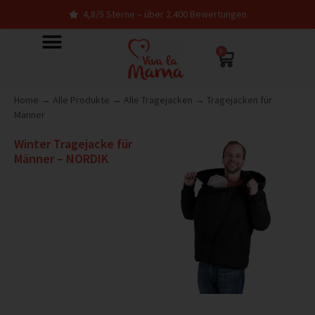
4,8/5 Sterne – über 2.400 Bewertungen
0
Home
→
Alle Produkte
→
Alle Tragejacken
→
Tragejacken für
Männer
Winter Tragejacke für
Männer – NORDIK