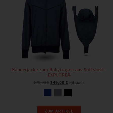
Männerjacke zum Babytragen aus Softshell –
EXPLORER
179,00
€
149,00
€
inkl. MwSt.
ZUM ARTIKEL