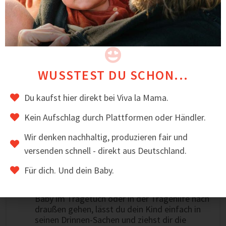
ZUM ARTIKEL
WUSSTEST DU SCHON...
Du kaufst hier direkt bei Viva la Mama.
Kein Aufschlag durch Plattformen oder Händler.
Wir denken nachhaltig, produzieren fair und
Vorteile einer Baby-Tragejacke
versenden schnell - direkt aus Deutschland.
Du kannst jederzeit – wetterunabhängig – mit
Für dich. Und dein Baby.
Tragebaby nach draußen
Schnell & einfach: Möchtest du mit deinem
Baby im Tragetuch oder in der Tragehilfe nach
draußen gehen, lässt du dein Kind einfach in
seinen Drinnen-Sachen und ziehst dir die