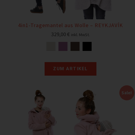
4in1-Tragemantel aus Wolle – REYKJAVÍK
329,00
€
inkl. MwSt.
ZUM ARTIKEL
Sale!