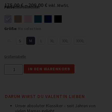
175,00
€
–
209,00
€
inkl. MwSt.
zzgl.
Versandkosten
Farbe
:
No selection
Größe
:
No selection
XS
S
M
L
XL
XXL
XXXL
Größentabelle
IN DEN WARENKORB
DARUM WIRST DU VALENTIN LIEBEN
Unser absoluter Klassiker – seit Jahren von
vielen Mamas geliebt