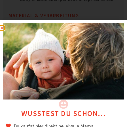
MATERIAL & VERARBEITUNG
Sorgfältige Verarbeitung & robuste Nähte
Gefertigt in einer kleinen europäischen
Näherei
Langlebige, alltagstaugliche Qualität
Entwickelt in Deutschland, fair in Europa
gefertigt.
BEWERTUNGEN
Kundinnen schätzen an Valentin besonders, wie
schlicht und elegant er geschnitten ist und das
einfache Handling mit Baby.
WUSSTEST DU SCHON...
Das könnte dir auch gefallen
Du kaufst hier direkt bei Viva la Mama.