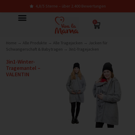
4,8/5 Sterne – über 2.400 Bewertungen
0
Home
→
Alle Produkte
→
Alle Tragejacken
→
Jacken für
Schwangerschaft & Babytragen
→
3in1-Tragejacken
3in1-Winter-
Tragemantel –
VALENTIN