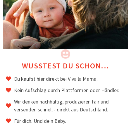
Basic Babytragejacke aus Fleece – AHOI
89,00
€
inkl. MwSt.
WUSSTEST DU SCHON...
ZUM ARTIKEL
Du kaufst hier direkt bei Viva la Mama.
Kein Aufschlag durch Plattformen oder Händler.
Wir denken nachhaltig, produzieren fair und
versenden schnell - direkt aus Deutschland.
Für dich. Und dein Baby.
Vorteile einer Baby-Tragejacke