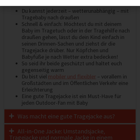
Du kannst jederzeit – wetterunabhängig – mit
Tragebaby nach draußen
Schnell & einfach: Möchtest du mit deinem
Baby im Tragetuch oder in der Tragehilfe nach
draußen gehen, lässt du dein Kind einfach in
seinen Drinnen-Sachen und ziehst dir die
Tragejacke drüber. Nur Köpfchen und
Babyfüße je nach Wetter extra bedecken!
So seid ihr beide geschützt und haltet euch
gegenseitig warm
Du bist viel
mobiler und flexibler
– vorallem in
Großstädten und im Öffentlichen Verkehr eine
Erleichterung
Eine gute Tragejacke ist ein Must-Have für
jeden Outdoor-Fan mit Baby
Was macht eine gute Tragejacke aus?
All-in-One Jacke: Umstandsjacke,
Tragejacke und normale Jacke in einem