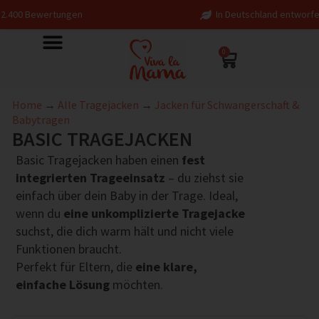
wertungen
In Deutschland entworfen – fair in
0
Home
→
Alle Tragejacken
→
Jacken für Schwangerschaft &
Babytragen
BASIC TRAGEJACKEN
Basic Tragejacken haben einen
fest
integrierten Trageeinsatz
– du ziehst sie
einfach über dein Baby in der Trage. Ideal,
wenn du
eine unkomplizierte Tragejacke
suchst, die dich warm hält und nicht viele
Funktionen braucht.
Perfekt für Eltern, die
eine klare,
einfache Lösung
möchten.