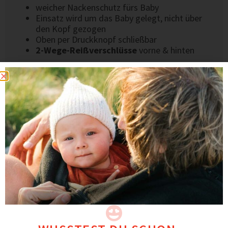
weicher Nackenschutz fürs Baby
Einsatz wird um das Baby gelegt, nicht über
den Kopf gezogen
Oben per Druckknopf schließbar
2-Wege-Reißverschlüsse
vorne & hinten
MATERIAL & VERARBEITUNG
100 % mulesingfreie Schurwolle (Öko-Tex
Standard 100 zertifiziert)
Natürliche Selbstreinigungseigenschaften – oft
reicht Lüften
Hochwertig verarbeitet & langlebig
Entwickelt in Deutschland, fair in Europa
gefertigt.
BEWERTUNGEN
⭐ Mamas schätzen an PEVE besonders, dass er als
Soloweste, aber auch als Layer unter Jacken super