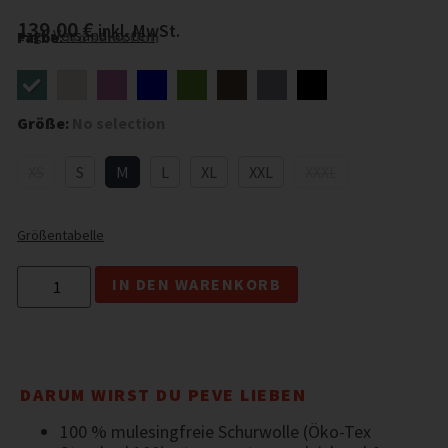
139,00
€
inkl. MwSt.
zzgl.
Versandkosten
Farbe
:
No selection
Größe
:
No selection
XS
S
M
L
XL
XXL
XXXL
Größentabelle
IN DEN WARENKORB
DARUM WIRST DU PEVE LIEBEN
100 % mulesingfreie Schurwolle (Öko-Tex