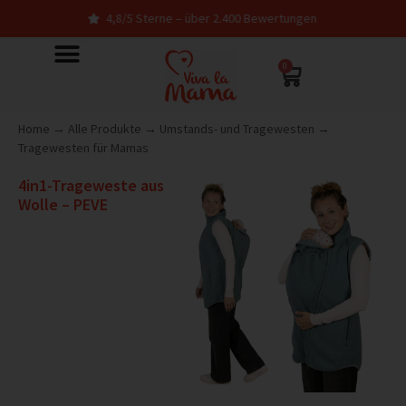
4,8/5 Sterne – über 2.400 Bewertungen
0
Home
→
Alle Produkte
→
Umstands- und Tragewesten
→
Tragewesten für Mamas
4in1-Trageweste aus
Wolle – PEVE