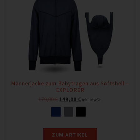
Männerjacke zum Babytragen aus Softshell –
EXPLORER
179,00
€
149,00
€
inkl. MwSt.
ZUM ARTIKEL