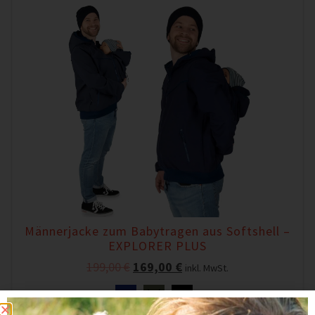
Männerjacke zum Babytragen aus Softshell –
EXPLORER PLUS
199,00
€
169,00
€
inkl. MwSt.