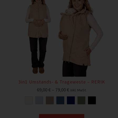
3in1 Umstands- & Trageweste – RERIK
69,00
€
–
79,00
€
inkl. MwSt.