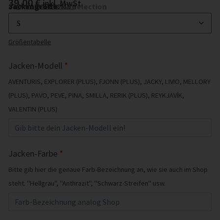
39,00
€
inkl. MwSt.
zzgl.
Versandkosten
Jackengröße
:
No selection
Größentabelle
Jacken-Modell
*
AVENTURIS, EXPLORER (PLUS), FJONN (PLUS), JACKY, LIVIO, MELLORY
(PLUS), PAVO, PEVE, PINA, SMILLA, RERIK (PLUS), REYKJAVÍK,
VALENTIN (PLUS)
Jacken-Farbe
*
Bitte gib hier die genaue Farb-Bezeichnung an, wie sie auch im Shop
steht. "Hellgrau", "Anthrazit", "Schwarz-Streifen" usw.