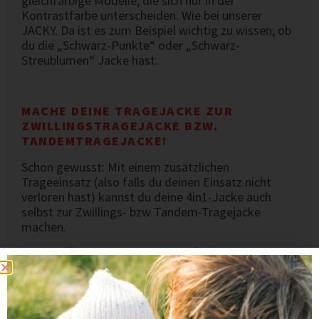
gleichfarbige Modelle, die sich nur in der
Kontrastfarbe unterscheiden. Wie bei unserer
JACKY. Da ist es zum Beispiel wichtig zu wissen, ob
du die „Schwarz-Punkte“ oder „Schwarz-
Streublumen“ Jacke hast.
MACHE DEINE TRAGEJACKE ZUR
ZWILLINGSTRAGEJACKE BZW.
TANDEMTRAGEJACKE!
Schon gewusst: Mit einem zusätzlichen
Trageeinsatz (also falls du deinen Einsatz nicht
verloren hast) kannst du deine 4in1-Jacke auch
selbst zur Zwillings- bzw Tandem-Tragejacke
machen.
Zum Zwillingstragen: Zippe vorn beide
Trageeinsätze ein, um genügend Platz für deine
beiden Babys zu haben. Wenn sie dann größer sind,
kannst du auch ein Kind vorn und eins auf dem
Rücken tragen.