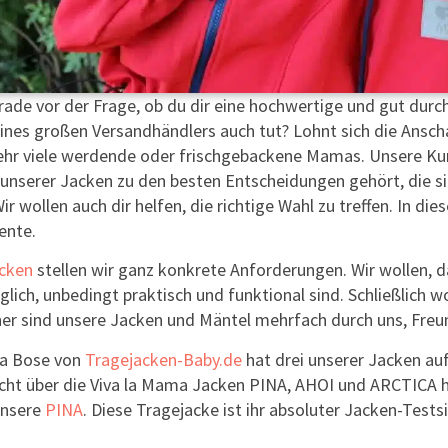
rade vor der Frage, ob du dir eine hochwertige und gut durch
ines großen Versandhändlers auch tut? Lohnt sich die Anschaf
sehr viele werdende oder frischgebackene Mamas. Unsere Ku
ne unserer Jacken zu den besten Entscheidungen gehört, die s
r wollen auch dir helfen, die richtige Wahl zu treffen. In die
ente.
cken
stellen wir ganz konkrete Anforderungen. Wir wollen, d
glich, unbedingt praktisch und funktional sind. Schließlich 
aher sind unsere Jacken und Mäntel mehrfach durch uns, F
a Bose von
Tragejacken-Baby.de
hat drei unserer Jacken auf
icht über die Viva la Mama Jacken PINA, AHOI und ARCTICA h
unsere
PINA
. Diese Tragejacke ist ihr absoluter Jacken-Tests