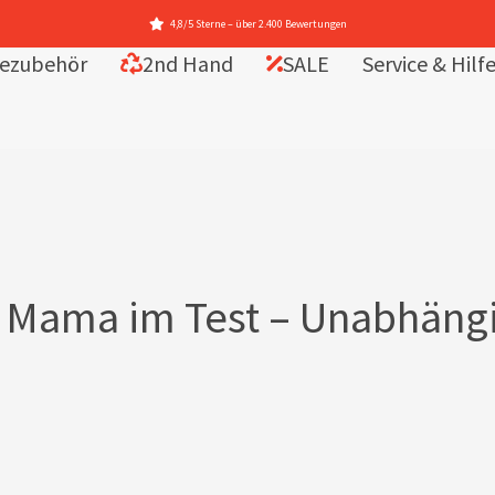
ezubehör
2nd Hand
SALE
Service & Hilf
a Mama im Test – Unabhäng