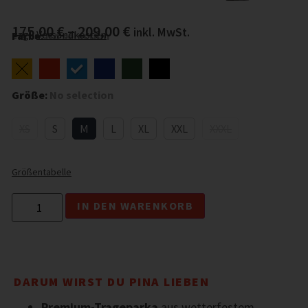
175,00
€
–
209,00
€
inkl. MwSt.
zzgl.
Versandkosten
Farbe
:
No selection
Größe
:
No selection
XS
S
M
L
XL
XXL
XXXL
Größentabelle
IN DEN WARENKORB
DARUM WIRST DU PINA LIEBEN
Premium-Trageparka
aus wetterfestem