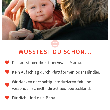
der Brust
Material & Verarbeitung
Außenmaterial: 3-lagiger Softshell
Innenfutter im Körperbereich: weiche
Viskosemischung
Sorgfältige Verarbeitung & robuste Nähte
Langlebig, alltagstaugliche Qualität
WUSSTEST DU SCHON...
Hochwertig verarbeitet und handgenäht in der EU.
Du kaufst hier direkt bei Viva la Mama.
Kein Aufschlag durch Plattformen oder Händler.
Bewertungen
Wir denken nachhaltig, produzieren fair und
Viele Kundinnen bewerten an PINA besonders
versenden schnell - direkt aus Deutschland.
positiv den schönen, modernen Look – und tragen
sie häufig auch beim nächsten Geschwisterkind
Für dich. Und dein Baby.
weiter.