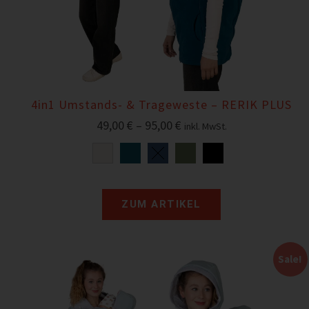
4in1 Umstands- & Trageweste – RERIK PLUS
49,00
€
–
95,00
€
inkl. MwSt.
ZUM ARTIKEL
Sale!