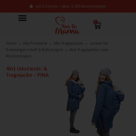
4,8/5 Sterne – über 2.400 Bewertungen
0
Home
→
Alle Produkte
→
Alle Tragejacken
→
Jacken für
Schwangerschaft & Babytragen
→
4in1-Tragejacken zum
Rückentragen
4in1 Umstands- &
Tragejacke – PINA