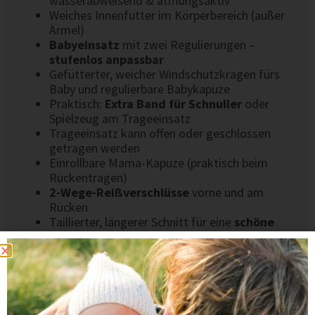
wasserabweisend & atmungsaktiv
Weiches Innenfutter im Körperbereich (außer
Ärmel)
Babyeinsatz
mit zwei Regulierungen –
stufenlos anpassbar
Gefütterter, weicher Windschutzkragen fürs
Baby und regulierbare Babykapuze
Praktisch:
Extra Band für Schnuller
oder
Spielzeug am Trageeinsatz
Trageeinsatz kann offen oder geschlossen
getragen werden
Einrollbare Mama-Kapuze (praktisch beim
Rückentragen)
2-Wege-Reißverschlüsse
vorne und am
Rücken
Taillierter, längerer Schnitt für eine
schöne
Silhouette
Lange Ärmel mit weichen Bündchen
Lüftungslöcher unter den Armen
Zwei tiefe Taschen mit Druckknopf
Innentasche mit Reißverschluss
Original Viva la Mama Kunstleder-Logo auf