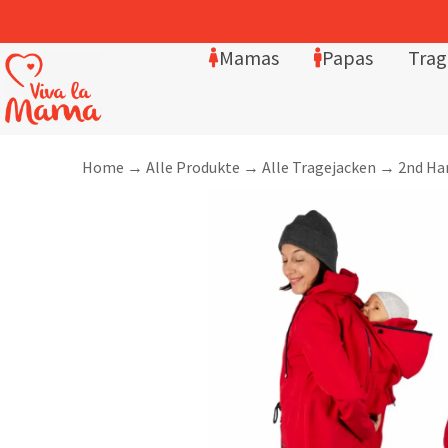
4,8/5 Sterne – über 
Mamas
Papas
Trag
Home
→
Alle Produkte
→
Alle Tragejacken
→
2nd Ha