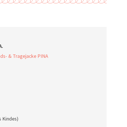
A.
ds- & Tragejacke PINA
s Kindes)