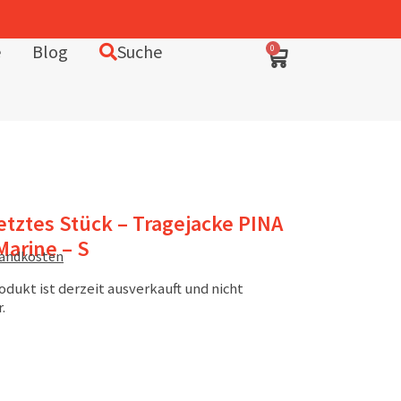
e
Blog
Suche
0
etztes Stück – Tragejacke PINA
Marine – S
sandkosten
odukt ist derzeit ausverkauft und nicht
.