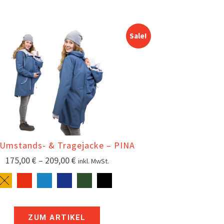
Sale!
 Umstands- & Tragejacke – PINA
175,00
€
–
209,00
€
inkl. MwSt.
ZUM ARTIKEL