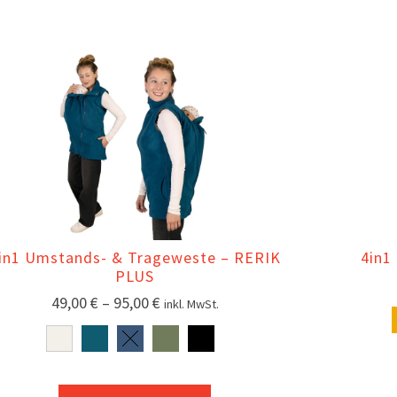
in1 Umstands- & Trageweste – RERIK
4in1
PLUS
49,00
€
–
95,00
€
inkl. MwSt.