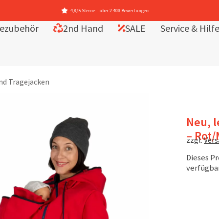
2.400 Bewertungen
ezubehör
2nd Hand
SALE
Service & Hilf
nd Tragejacken
Neu, l
– Rot/
zzgl.
Ver
Dieses Pr
verfügbar