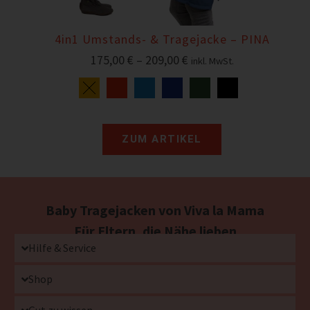
4in1 Umstands- & Tragejacke – PINA
175,00
€
–
209,00
€
inkl. MwSt.
ZUM ARTIKEL
Baby Tragejacken von Viva la Mama
Für Eltern, die Nähe lieben
Hilfe & Service
Shop