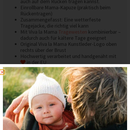
auch auf dem Rücken tragen kannst.
Einrollbare Mama-Kapuze (praktisch beim
Rückentragen)
Zusammengefasst: Eine wetterfeste
Tragejacke, die richtig viel kann
Mit Viva la Mama
Tragewesten
kombinierbar –
dadurch auch für kältere Tage geeignet
Original Viva la Mama Kunstleder-Logo oben
rechts über der Brust
Hochwertig verarbeitet und handgenäht mit
in der EU
Das könnte dir auch gefallen