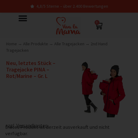
4,8/5 Sterne – über 2.400 Bewertungen
0
Home
→
Alle Produkte
→
Alle Tragejacken
→
2nd Hand
Tragejacken
Neu, letztes Stück –
Tragejacke PINA –
Rot/Marine – Gr. L
zzgl.
Versandkosten
Dieses Produkt ist derzeit ausverkauft und nicht
verfügbar.