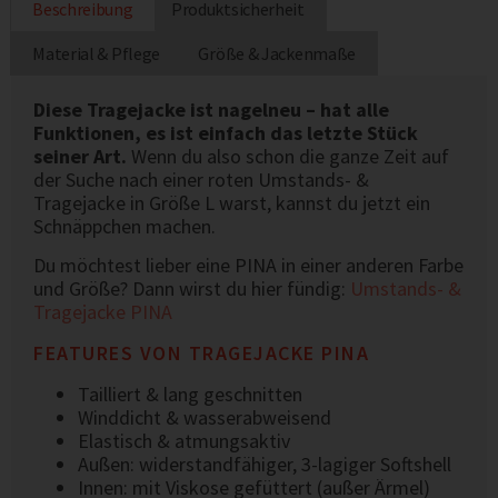
Beschreibung
Produktsicherheit
Material & Pflege
Größe & Jackenmaße
Diese Tragejacke ist nagelneu – hat alle
Funktionen, es ist einfach das letzte Stück
seiner Art.
Wenn du also schon die ganze Zeit auf
der Suche nach einer roten Umstands- &
Tragejacke in Größe L warst, kannst du jetzt ein
Schnäppchen machen.
Du möchtest lieber eine PINA in einer anderen Farbe
und Größe? Dann wirst du hier fündig:
Umstands- &
Tragejacke PINA
FEATURES VON TRAGEJACKE PINA
Tailliert & lang geschnitten
Winddicht & wasserabweisend
Elastisch & atmungsaktiv
Außen: widerstandfähiger, 3-lagiger Softshell
Innen: mit Viskose gefüttert (außer Ärmel)