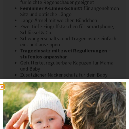
für leichte Regenschauer geeignet
Femininer A-Linien-Schnitt
für angenehmen
Sitz und optische Länge
Lange Ärmel mit weichen Bündchen
Zwei tiefe Eingriffstaschen für Smartphone,
Schlüssel & Co.
Schwangerschafts- und Trageeinsatz einfach
ein- und auszippen
Trageeinsatz mit zwei Regulierungen –
stufenlos anpassbar
Gefütterte, regulierbare Kapuzen für Mama
und Baby
Zusätzlicher Nackenschutz für dein Baby
Druckknopf oben am Trageeinsatz – zum
offenen oder geschlossenen Tragen am
Kragen
2-Wege-Reißverschlüsse
für mehr
Bewegungsfreiheit
Original Viva la Mama Herzplakette an der
rechten Manteltasche
MATERIAL & VERARBEITUNG