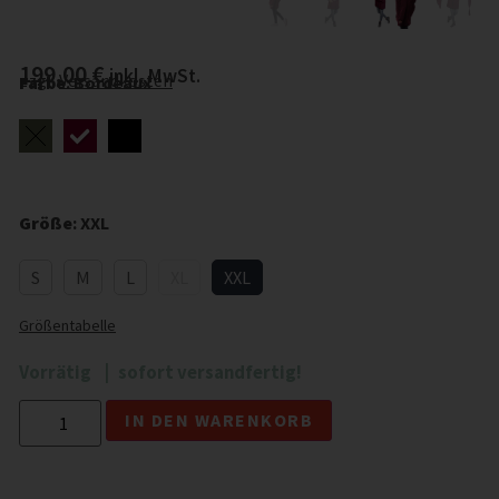
199,00
€
inkl. MwSt.
zzgl.
Versandkosten
Farbe
:
Bordeaux
Größe
:
XXL
S
M
L
XL
XXL
Größentabelle
Vorrätig
sofort versandfertig!
Alternative:
IN DEN WARENKORB