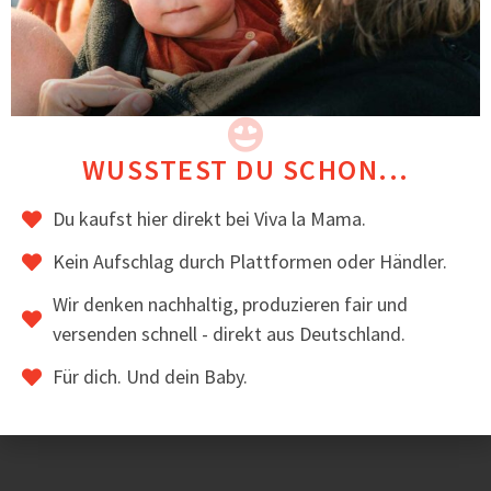
3-lagiger Softshell, innen mit Fleece gefüttert
Winddicht, wasserabweisend & atmungsaktiv
Sorgfältige Verarbeitung & robuste Nähte
Langlebig, alltagstaugliche Qualität
WUSSTEST DU SCHON...
Hochwertig verarbeitet und handgenäht in der EU.
Du kaufst hier direkt bei Viva la Mama.
BEWERTUNGEN
Kein Aufschlag durch Plattformen oder Händler.
Besonders gut bewertet für seine schöne Optik und
Wir denken nachhaltig, produzieren fair und
dass man ihn auch mit größerem Kind lange als
Rückentragejacke tragen kann.
versenden schnell - direkt aus Deutschland.
Für dich. Und dein Baby.
Das könnte dir auch gefallen