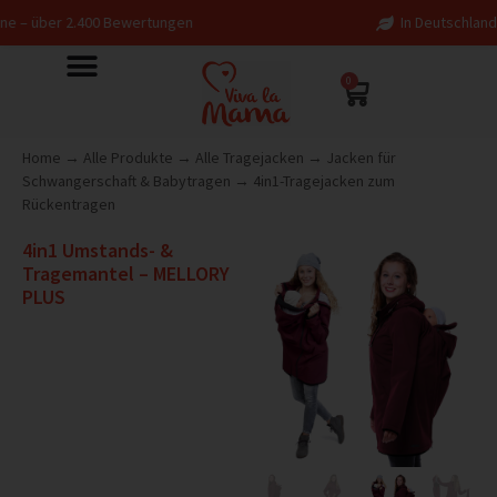
0 Bewertungen
In Deutschland entworfen – fai
0
Home
→
Alle Produkte
→
Alle Tragejacken
→
Jacken für
Schwangerschaft & Babytragen
→
4in1-Tragejacken zum
Rückentragen
4in1 Umstands- &
Tragemantel – MELLORY
PLUS