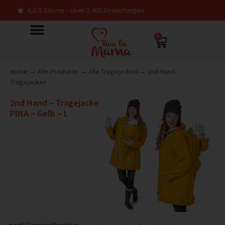
 Sterne – über 2.400 Bewertungen
In Deutsch
0
Home
→
Alle Produkte
→
Alle Tragejacken
→
2nd Hand
Tragejacken
2nd Hand – Tragejacke
PINA – Gelb – L