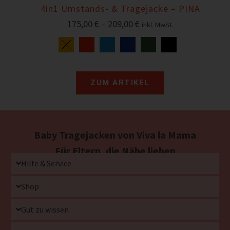
4in1 Umstands- & Tragejacke – PINA
175,00
€
–
209,00
€
inkl. MwSt.
ZUM ARTIKEL
Baby Tragejacken von Viva la Mama
Für Eltern, die Nähe lieben
Hilfe & Service
Shop
Gut zu wissen