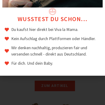
WUSSTEST DU SCHON...
Du kaufst hier direkt bei Viva la Mama.
Kein Aufschlag durch Plattformen oder Händler.
Wir denken nachhaltig, produzieren fair und
Baby-Booties aus Softshell
versenden schnell - direkt aus Deutschland.
22,00
€
inkl. MwSt.
Für dich. Und dein Baby.
ZUM ARTIKEL