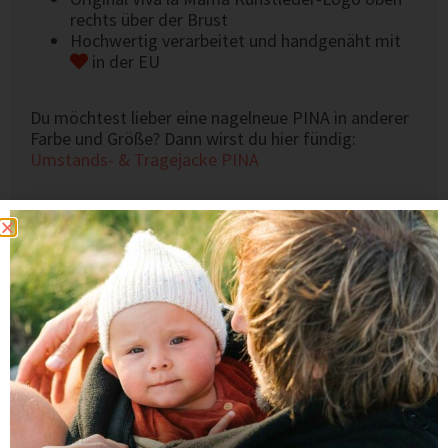
rechts über der Brust
Hochwertig verarbeitet und handgenäht mit
in der EU
Du möchtest lieber eine nagelneue PINA in anderer
Farbe und Größe? Dann wirst du hier fündig:
Umstands- & Tragejacke PINA
Das könnte dir auch gefallen