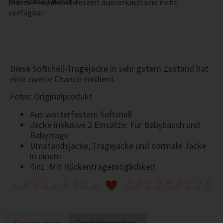
zzgl.
Versandkosten
Dieses Produkt ist derzeit ausverkauft und nicht
verfügbar.
Diese Softshell-Tragejacke in sehr gutem Zustand hat
eine zweite Chance verdient.
Fotos:
Originalprodukt
Aus wetterfestem Softshell
Jacke inklusive 2 Einsätze: Für Babybauch und
Babytrage
Umstandsjacke, Tragejacke und normale Jacke
in einem
4in1: Mit Rückentragemöglichkeit