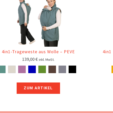
4in1-Trageweste aus Wolle – PEVE
4in1
139,00
€
inkl. MwSt.
ZUM ARTIKEL