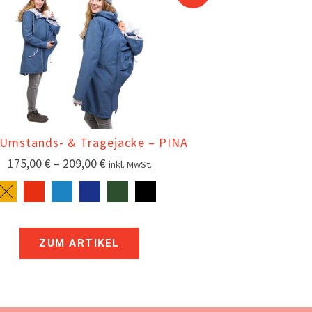
 Umstands- & Tragejacke – PINA
175,00
€
–
209,00
€
inkl. MwSt.
ZUM ARTIKEL