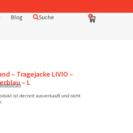
e
Blog
Suche
0
nd – Tragejacke LIVIO –
erblau – L
sandkosten
odukt ist derzeit ausverkauft und nicht
.