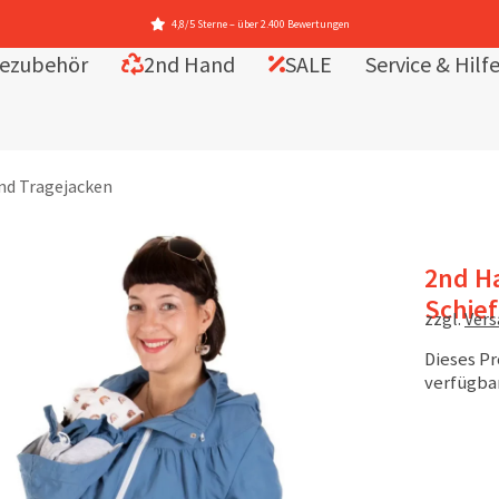
4,8/5 Sterne – über 2.400 Bewertungen
ezubehör
2nd Hand
SALE
Service & Hilf
nd Tragejacken
2nd Ha
Schief
zzgl.
Ver
Dieses Pr
verfügbar