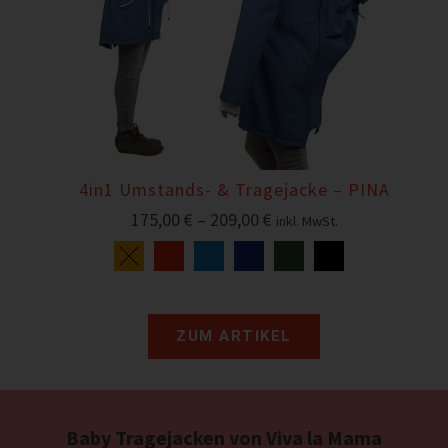
4in1 Umstands- & Tragejacke – PINA
175,00
€
–
209,00
€
inkl. MwSt.
ZUM ARTIKEL
Baby Tragejacken von Viva la Mama