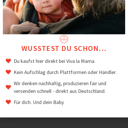
MATERIAL & VERARBEITUNG
3-lagiger Softshell, innen mit Fleece
Winddicht, wasserabweisend & atmungsaktiv
Sorgfältige Verarbeitung & robuste Nähte
Langlebig, alltagstaugliche Qualität
WUSSTEST DU SCHON...
Hochwertig verarbeitet und handgenäht in der EU.
Du kaufst hier direkt bei Viva la Mama.
⭐
BEWERTUNGEN
Kein Aufschlag durch Plattformen oder Händler.
Viele Kundinnen loben an AVENTURIS das sportliche
Wir denken nachhaltig, produzieren fair und
Design und die praktische Rückentragefunktion für
versenden schnell - direkt aus Deutschland.
größere Kinder.
Für dich. Und dein Baby.
Das könnte dir auch gefallen