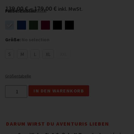
139,00
€
–
179,00
€
inkl. MwSt.
zzgl.
Versandkosten
Farbe
:
Eisblau
Größe
:
No selection
S
M
L
XL
XXL
Größentabelle
Alternative:
IN DEN WARENKORB
DARUM WIRST DU AVENTURIS LIEBEN