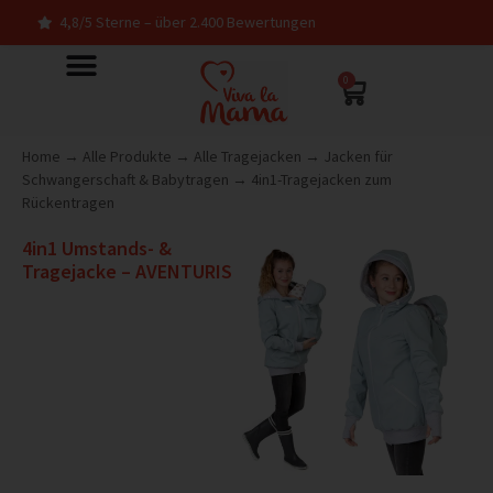
erne – über 2.400 Bewertungen
In Deutschlan
0
Home
→
Alle Produkte
→
Alle Tragejacken
→
Jacken für
Schwangerschaft & Babytragen
→
4in1-Tragejacken zum
Rückentragen
4in1 Umstands- &
Tragejacke – AVENTURIS