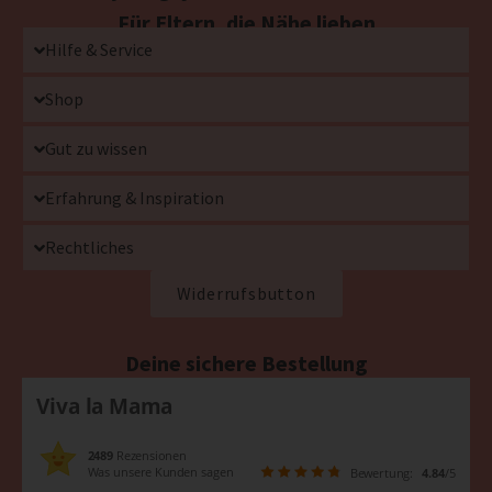
Für Eltern, die Nähe lieben
Hilfe & Service
Shop
Gut zu wissen
Erfahrung & Inspiration
Rechtliches
Widerrufsbutton
Deine sichere Bestellung
Viva la Mama
2489
Rezensionen
Was unsere Kunden sagen
Bewertung:
4.84
/5