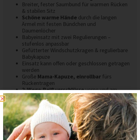
Breiter, fester Saumbund für warmen Rücken
& stabilen Sitz
Schöne warme Hände
durch die langen
Ärmel mit festen Bündchen und
Daumenlöcher
Babyeinsatz mit zwei Regulierungen –
stufenlos anpassbar
Gefütterter Windschutzkragen & regulierbare
Babykapuze
Einsatz kann offen oder geschlossen getragen
werden
Große
Mama-Kapuze, einrollbar
fürs
Rückentragen
2-Wege-Reißverschlüsse
vorne und am
Rücken
Zwei tiefe Reißverschlusstaschen
Abgesetzte Paspeln an Brust und Rücken
Einsätze können einfach ein- und
ausgezippt werden
Original Viva la Mama Logo auf Brust &
Kapuze