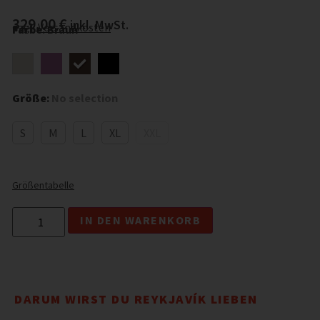
329,00
€
inkl. MwSt.
zzgl.
Versandkosten
Farbe
:
Braun
Größe
:
No selection
S
M
L
XL
XXL
Größentabelle
Alternative:
IN DEN WARENKORB
DARUM WIRST DU REYKJAVÍK LIEBEN