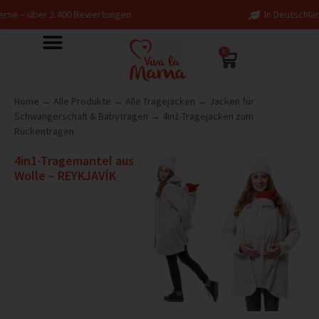
0 Bewertungen
In Deutschland entworfen – fai
0
Home
→
Alle Produkte
→
Alle Tragejacken
→
Jacken für
Schwangerschaft & Babytragen
→
4in1-Tragejacken zum
Rückentragen
4in1-Tragemantel aus
Wolle – REYKJAVÍK