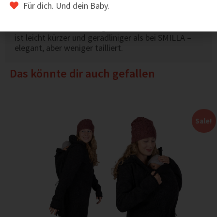
Für dich. Und dein Baby.
REYKJAVÍK liegen die Regulierungen der Einsätze
innen.
Etwas kürzer & klarer geschnitten:
Der Schnitt
ist leicht kürzer und geradliniger als bei SMILLA –
elegant, aber weniger tailliert.
Das könnte dir auch gefallen
Sale!