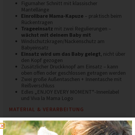
Figurnaher Schnitt mit klassischer
Mantellänge
Einrollbare Mama-Kapuze
– praktisch beim
Rückentragen
Trageeinsatz
mit zwei Regulierungen –
wächst mit deinem Baby mit
Windschutzkragen/Nackenschutz am
Babyeinsatz
Einsatz wird um das Baby gelegt
, nicht über
den Kopf gezogen
Zusätzlicher Druckknopf am Einsatz – kann
oben offen oder geschlossen getragen werden
Zwei große Außentaschen + Innentasche mit
Reißverschluss
Edles „ENJOY EVERY MOMENT“-Innenlabel
und Viva la Mama Logo
MATERIAL & VERARBEITUNG
100 % mulesingfreie Schurwolle (Öko-Tex
Standard 100 zertifiziert)
Wollwalk mit ca. 390 g/m² – warm, robust &