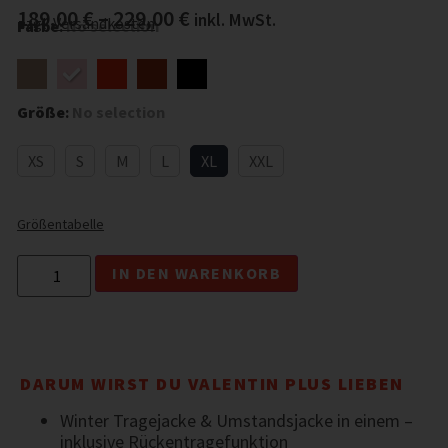
189,00
€
–
229,00
€
inkl. MwSt.
zzgl.
Versandkosten
Farbe
:
No selection
Größe
:
No selection
XS
S
M
L
XL
XXL
Größentabelle
IN DEN WARENKORB
DARUM WIRST DU VALENTIN PLUS LIEBEN
Winter Tragejacke & Umstandsjacke in einem –
inklusive Rückentragefunktion