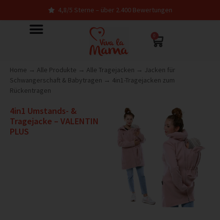
4,8/5 Sterne – über 2.400 Bewertungen
0
Home
→
Alle Produkte
→
Alle Tragejacken
→
Jacken für
Schwangerschaft & Babytragen
→
4in1-Tragejacken zum
Rückentragen
4in1 Umstands- &
Tragejacke – VALENTIN
PLUS