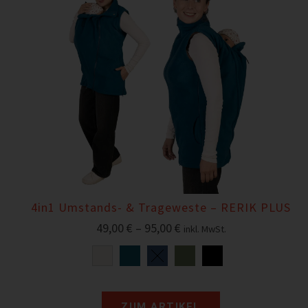
4in1 Umstands- & Trageweste – RERIK PLUS
49,00
€
–
95,00
€
inkl. MwSt.
ZUM ARTIKEL