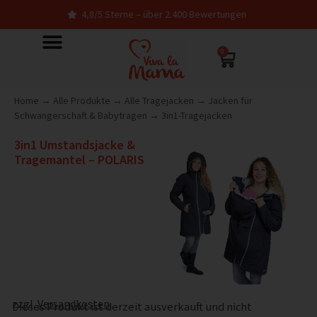
4,8/5 Sterne – über 2.400 Bewertungen
0
Home
→
Alle Produkte
→
Alle Tragejacken
→
Jacken für
Schwangerschaft & Babytragen
→
3in1-Tragejacken
3in1 Umstandsjacke &
Tragemantel – POLARIS
zzgl.
Versandkosten
Dieses Produkt ist derzeit ausverkauft und nicht