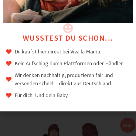
den Winter und warum es sich lohnt, in solch eine
Jacke zu investieren.
TRAGEJACKEN-VERGLEICH
Du bist dir noch unsicher, welche die richtige
WUSSTEST DU SCHON...
Tragejacke für dich und dein Baby ist? Dann schau
dir unbedingt unsere
Du kaufst hier direkt bei Viva la Mama.
übersichtliche
Vergleichstabelle
an!
In dieser Tabelle vergleichen wir all unsere einzelnen
Kein Aufschlag durch Plattformen oder Händler.
Tragejacken untereinander. Vor allem hinsichtlich
Warmhaltegrad, Funktionen und Schnitt.
Wir denken nachhaltig, produzieren fair und
versenden schnell - direkt aus Deutschland.
Das könnte dir auch gefallen
Für dich. Und dein Baby.
Sale!