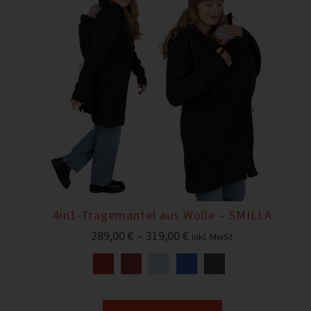
4in1-Tragemantel aus Wolle – SMILLA
289,00
€
–
319,00
€
inkl. MwSt.