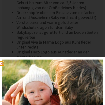
Geburt bis zum Alter von ca. 2,5 Jahren
(abhängig von der Größe deines Kindes)
Druckknöpfe oben am Einsatz zum einfachen
An- und Ausziehen (Baby wird nicht geweckt!)
Verstellbarer und warm gefütterter
Windschutzkragen für dein Baby
Babykapuze ist gefüttert und an beiden Seiten
regulierbar
Original Viva la Mama Logo aus Kunstleder
unten rechts
Original Herz-Logo aus Kunstleder an der
Mama-Kapuze
Hochwertige verarbeitet
Handgenäht mit
in einer kleinen Näherei in
der EU
TIPP
Du überlegst noch, ob sich die Investition lohnt? In
unserem
Winter-Blogbeitrag
erfährst du die
Vorteile unserer Umstandsjacken & Tragejacke für