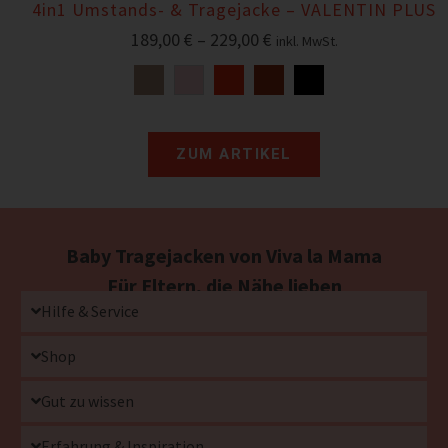
4in1 Umstands- & Tragejacke – VALENTIN PLUS
189,00
€
–
229,00
€
inkl. MwSt.
ZUM ARTIKEL
Baby Tragejacken von Viva la Mama
Für Eltern, die Nähe lieben
Hilfe & Service
Shop
Gut zu wissen
Erfahrung & Inspiration