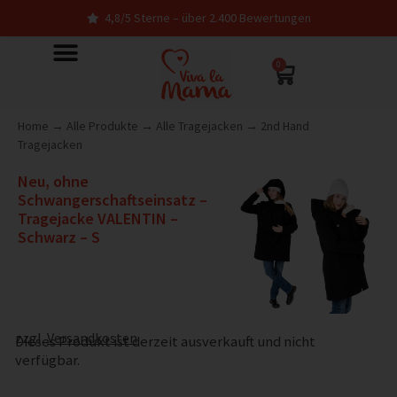
4,8/5 Sterne – über 2.400 Bewertungen
0
Home
→
Alle Produkte
→
Alle Tragejacken
→
2nd Hand
Tragejacken
Neu, ohne
Schwangerschaftseinsatz –
Tragejacke VALENTIN –
Schwarz – S
zzgl.
Versandkosten
Dieses Produkt ist derzeit ausverkauft und nicht
verfügbar.