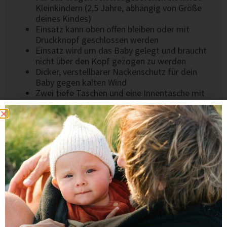
Kleinkindern (2,5 Jahre, abhängig von Größe
deines Kindes)
Einsatz kann oben offen bleiben oder mit
Druckknopf geschlossen werden
Einsatz wird um das Baby gelegt und braucht
nicht über den Kopf gezogen zu werden
Dicker, verstellbarer Nackenschutz für dein
Baby gegen kalten Wind
Zwei tiefe Taschen und eine Innentasche mit
Reißverschluss
Edle original Viva la Mama Herzplakette aus
Metall
Handgenäht mit
in einer kleinen
europäischen Näherei
Das könnte dir auch gefallen