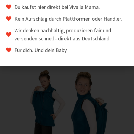
Baby-Booties aus Softshell
Du kaufst hier direkt bei Viva la Mama.
22,00
€
inkl. MwSt.
Kein Aufschlag durch Plattformen oder Händler.
Wir denken nachhaltig, produzieren fair und
versenden schnell - direkt aus Deutschland.
ZUM ARTIKEL
Für dich. Und dein Baby.