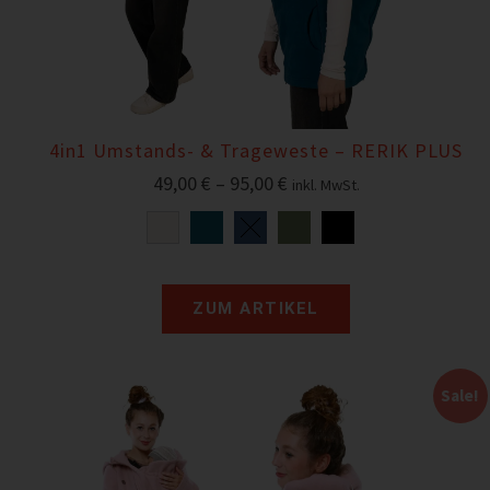
4in1 Umstands- & Trageweste – RERIK PLUS
49,00
€
–
95,00
€
inkl. MwSt.
ZUM ARTIKEL
Sale!