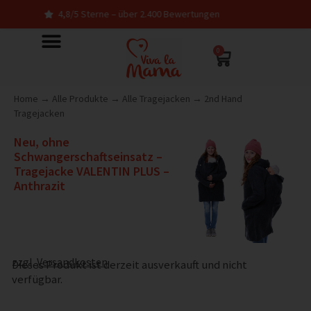
4,8/5 Sterne – über 2.400 Bewertungen
In 
0
Home
→
Alle Produkte
→
Alle Tragejacken
→
2nd Hand
Tragejacken
Neu, ohne
Schwangerschaftseinsatz –
Tragejacke VALENTIN PLUS –
Anthrazit
zzgl.
Versandkosten
Dieses Produkt ist derzeit ausverkauft und nicht
verfügbar.