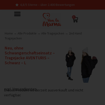
4,8/5 Sterne – über 2.400 Bewertungen
I
0
Home
→
Alle Produkte
→
Alle Tragejacken
→
2nd Hand
Tragejacken
Neu, ohne
Schwangerschaftseinsatz –
Tragejacke AVENTURIS –
Schwarz – L
zzgl.
Versandkosten
Dieses Produkt ist derzeit ausverkauft und nicht
verfügbar.