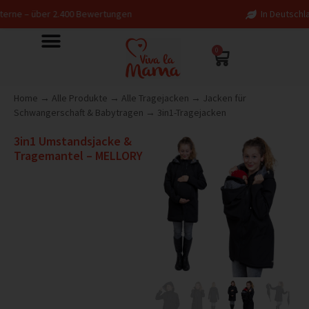
00 Bewertungen
In Deutschland entworfen – fa
0
Home
→
Alle Produkte
→
Alle Tragejacken
→
Jacken für
Schwangerschaft & Babytragen
→
3in1-Tragejacken
3in1 Umstandsjacke &
Tragemantel – MELLORY