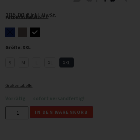
185,00
€
inkl. MwSt.
zzgl.
Versandkosten
Farbe
:
Schwarz
Größe
:
XXL
S
M
L
XL
XXL
Größentabelle
Vorrätig
sofort versandfertig!
Alternative:
IN DEN WARENKORB