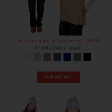
3in1 Umstands- & Trageweste – RERIK
69,00
€
–
79,00
€
inkl. MwSt.
ZUM ARTIKEL