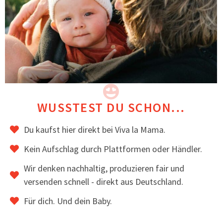
Original Viva la Mama Herzplakette an der
rechten Manteltasche
MATERIAL & VERARBEITUNG
3-lagiger Softshell, innen mit Fleece gefüttert
Winddicht, wasserabweisend & atmungsaktiv
Sorgfältige Verarbeitung & robuste Nähte
Langlebig, alltagstaugliche Qualität
WUSSTEST DU SCHON...
Hochwertig verarbeitet und handgenäht in der EU.
Du kaufst hier direkt bei Viva la Mama.
BEWERTUNGEN
Kein Aufschlag durch Plattformen oder Händler.
Tragemamas schätzen an MELLORY, wie schön er
Wir denken nachhaltig, produzieren fair und
als Umstandsmantel aussieht und dass man den
versenden schnell - direkt aus Deutschland.
Trageeinsatz an die Größe des Kindes anpassen
kann.
Für dich. Und dein Baby.