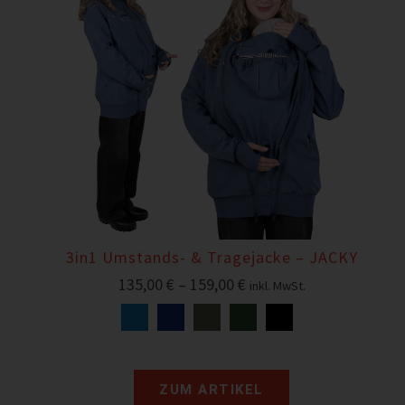
3in1 Umstands- & Tragejacke – JACKY
135,00
€
–
159,00
€
inkl. MwSt.
ZUM ARTIKEL