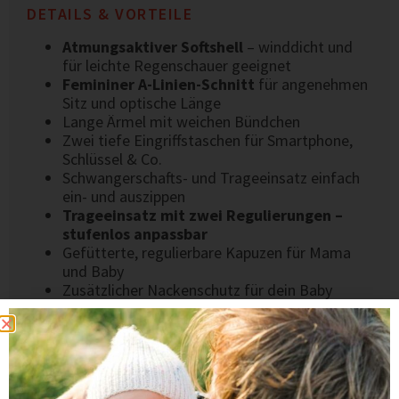
DETAILS & VORTEILE
Atmungsaktiver Softshell
– winddicht und
für leichte Regenschauer geeignet
Femininer A-Linien-Schnitt
für angenehmen
Sitz und optische Länge
Lange Ärmel mit weichen Bündchen
Zwei tiefe Eingriffstaschen für Smartphone,
Schlüssel & Co.
Schwangerschafts- und Trageeinsatz einfach
ein- und auszippen
Trageeinsatz mit zwei Regulierungen –
stufenlos anpassbar
Gefütterte, regulierbare Kapuzen für Mama
und Baby
Zusätzlicher Nackenschutz für dein Baby
Druckknopf oben am Trageeinsatz – zum
offenen oder geschlossenen Tragen am
Kragen
2-Wege-Reißverschlüsse
für mehr
Bewegungsfreiheit