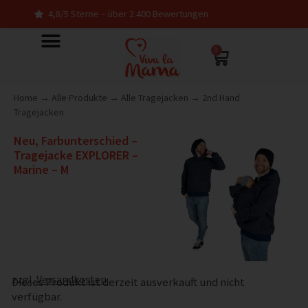
,8/5 Sterne – über 2.400 Bewertungen
In De
0
Home
→
Alle Produkte
→
Alle Tragejacken
→
2nd Hand
Tragejacken
Neu, Farbunterschied –
Tragejacke EXPLORER –
Marine – M
zzgl.
Versandkosten
Dieses Produkt ist derzeit ausverkauft und nicht
verfügbar.