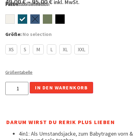
49,00
€
–
95,00
€
inkl. MwSt.
zzgl.
Versandkosten
Farbe
:
No selection
Größe
:
No selection
XS
S
M
L
XL
XXL
Größentabelle
Alternative:
IN DEN WARENKORB
DARUM WIRST DU RERIK PLUS LIEBEN
4in1: Als Umstandsjacke, zum Babytragen vorn &