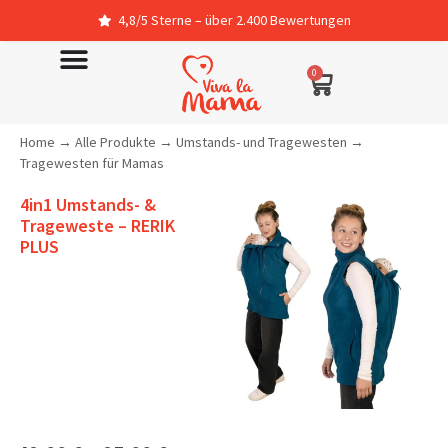
4,8/5 Sterne – über 2.400 Bewertungen
0
Home
→
Alle Produkte
→
Umstands- und Tragewesten
→
Tragewesten für Mamas
4in1 Umstands- &
Trageweste – RERIK
PLUS