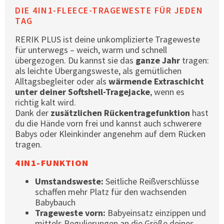
DIE 4IN1-FLEECE-TRAGEWESTE FÜR JEDEN
TAG
RERIK PLUS ist deine unkomplizierte Trageweste
für unterwegs – weich, warm und schnell
übergezogen. Du kannst sie das
ganze Jahr
tragen:
als leichte Übergangsweste, als gemütlichen
Alltagsbegleiter oder als
wärmende Extraschicht
unter deiner Softshell-Tragejacke
, wenn es
richtig kalt wird.
Dank der
zusätzlichen Rückentragefunktion
hast
du die Hände vorn frei und kannst auch schwerere
Babys oder Kleinkinder angenehm auf dem Rücken
tragen.
4IN1-FUNKTION
Umstandsweste:
Seitliche Reißverschlüsse
schaffen mehr Platz für den wachsenden
Babybauch
Trageweste vorn:
Babyeinsatz einzippen und
mittels Regulierungen an die Größe deines