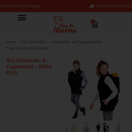
wertungen
In Deutschland entworfen – fair in
0
Home
→
Alle Produkte
→
Umstands- und Tragewesten
→
Tragewesten für Mamas
4in1 Umstands- &
Trageweste – RERIK
PLUS