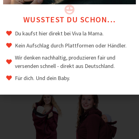
mulesingfreier Schurwolle an.
BEWERTUNGEN
WUSSTEST DU SCHON...
⭐
Hohe Kundenzufriedenheit – viele Mamas lieben
RERIK PLUS für seine Flexibilität und die praktische
Du kaufst hier direkt bei Viva la Mama.
Rückentragefunktion.
Kein Aufschlag durch Plattformen oder Händler.
Das könnte dir auch gefallen
Wir denken nachhaltig, produzieren fair und
versenden schnell - direkt aus Deutschland.
Für dich. Und dein Baby.