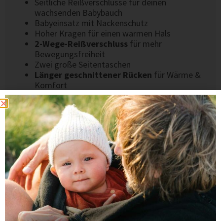
Seitliche Reißverschlüsse für deinen
wachsenden Babybauch
Babyeinsatz mit Nackenschutz
Hoher Kragen für einen warmen Hals
2-Wege-Reißverschluss
für mehr
Bewegungsfreiheit
Zwei große Seitentaschen
Länger geschnittener Rücken
für Wärme &
Komfort
MATERIAL & VERARBEITUNG
Pflegeleichtes, strapazierfähiges Fleece (100
% Polyester)
Hochwertig verarbeitet in einer kleinen
europäischen Näherei
Entwickelt in Deutschland, fair in Europa
gefertigt.
Wenn du eine natürliche Woll-Alternative suchst,
schau dir unsere Premium-
Weste PEVE
aus