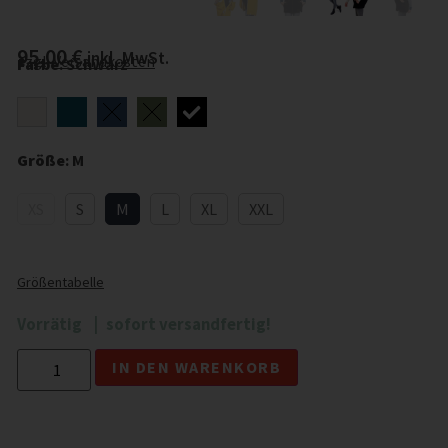
95,00
€
inkl. MwSt.
zzgl.
Versandkosten
Farbe
:
Schwarz
Größe
:
M
XS
S
M
L
XL
XXL
Größentabelle
Vorrätig
sofort versandfertig!
Alternative:
IN DEN WARENKORB