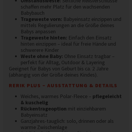
Umstandsweste:
Seitliche Reißverschlüsse
schaffen mehr Platz für den wachsenden
Babybauch
Trageweste vorn:
Babyeinsatz einzippen und
mittels Regulierungen an die Größe deines
Babys anpassen
Trageweste hinten:
Einfach den Einsatz
hinten einzippen – ideal für freie Hände und
schwerere Kinder
Weste ohne Baby:
Ohne Einsatz tragbar –
perfekt für Alltag, Outdoor & Layering
Geeignet für Babys von Geburt bis ca. 2 Jahre
(abhängig von der Größe deines Kindes).
RERIK PLUS – AUSSTATTUNG & DETAILS
Weiches, warmes Polar-Fleece –
pflegeleicht
& kuschelig
Rückentrageoption
mit einziehbarem
Babyeinsatz
Ganzjahres-tauglich: solo, drinnen oder als
warme Zwischenlage