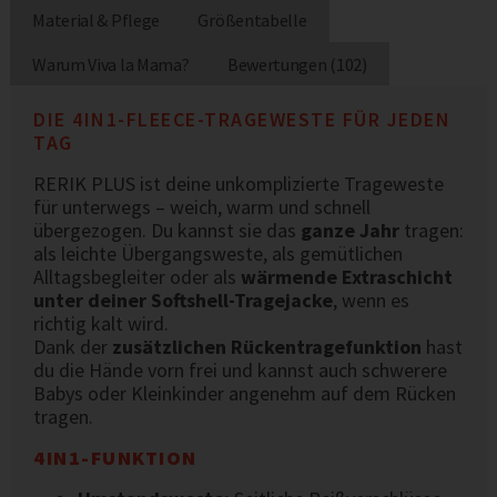
Material & Pflege
Größentabelle
Warum Viva la Mama?
Bewertungen (102)
DIE 4IN1-FLEECE-TRAGEWESTE FÜR JEDEN
TAG
RERIK PLUS ist deine unkomplizierte Trageweste
für unterwegs – weich, warm und schnell
übergezogen. Du kannst sie das
ganze Jahr
tragen:
als leichte Übergangsweste, als gemütlichen
Alltagsbegleiter oder als
wärmende Extraschicht
unter deiner Softshell-Tragejacke
, wenn es
richtig kalt wird.
Dank der
zusätzlichen Rückentragefunktion
hast
du die Hände vorn frei und kannst auch schwerere
Babys oder Kleinkinder angenehm auf dem Rücken
tragen.
4IN1-FUNKTION