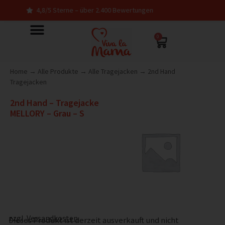
,8/5 Sterne – über 2.400 Bewertungen
In De
0
Home
→
Alle Produkte
→
Alle Tragejacken
→
2nd Hand
Tragejacken
2nd Hand – Tragejacke
MELLORY – Grau – S
zzgl.
Versandkosten
Dieses Produkt ist derzeit ausverkauft und nicht