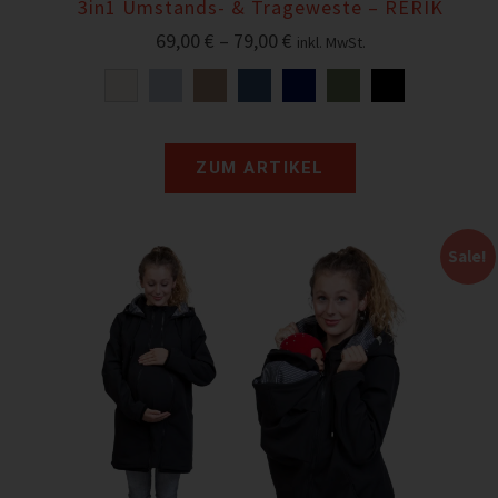
3in1 Umstands- & Trageweste – RERIK
69,00
€
–
79,00
€
inkl. MwSt.
ZUM ARTIKEL
Sale!