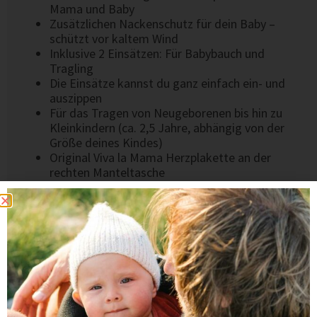
Mama und Baby
Zusätzlichen Nackenschutz für dein Baby –
schützt vor kaltem Wind
Inklusive 2 Einsätzen: Für Babybauch und
Tragling
Die Einsätze kannst du ganz einfach ein- und
auszippen
Für das Tragen von Neugeborenen bis hin zu
Kleinkindern (ca. 2,5 Jahre, abhängig von der
Größe deines Kindes)
Original Viva la Mama Herzplakette an der
rechten Manteltasche
Handgenäht mit
in der EU, hochwertige
Verarbeitung
Das könnte dir auch gefallen