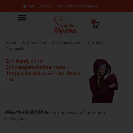
4,8/5 Sterne – über 2.400 Bewertungen
0
Home
→
Alle Produkte
→
Alle Tragejacken
→
2nd Hand
Tragejacken
2nd Hand, ohne
Schwangerschaftseinsatz –
Tragejacke MELLORY – Bordeaux
– M
zzgl.
Versandkosten
Dieses Produkt ist derzeit ausverkauft und nicht
verfügbar.