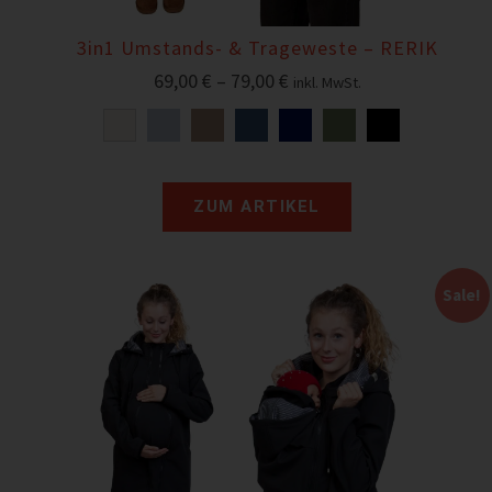
3in1 Umstands- & Trageweste – RERIK
69,00
€
–
79,00
€
inkl. MwSt.
ZUM ARTIKEL
Sale!