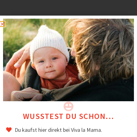
Baby-Booties aus Softshell
WUSSTEST DU SCHON...
22,00
€
inkl. MwSt.
Du kaufst hier direkt bei Viva la Mama.