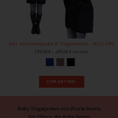
3in1 Umstandsjacke & Tragemantel – MELLORY
159,00
€
–
185,00
€
inkl. MwSt.
ZUM ARTIKEL
Baby Tragejacken von Viva la Mama
Für Eltern, die Nähe lieben