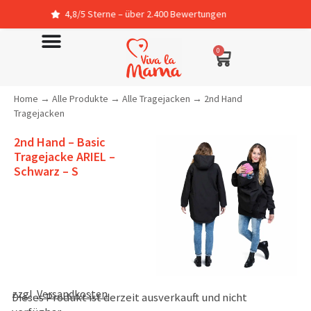
4,8/5 Sterne – über 2.400 Bewertungen
0
Home
→
Alle Produkte
→
Alle Tragejacken
→
2nd Hand
Tragejacken
2nd Hand – Basic
Tragejacke ARIEL –
Schwarz – S
zzgl.
Versandkosten
Dieses Produkt ist derzeit ausverkauft und nicht