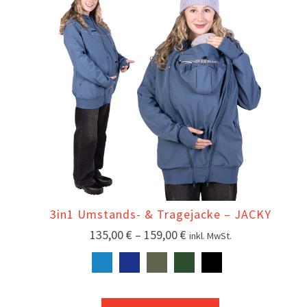
3in1 Umstands- & Tragejacke – JACKY
135,00
€
–
159,00
€
inkl. MwSt.