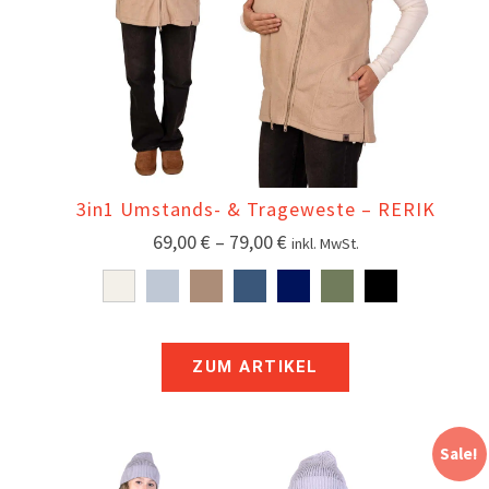
3in1 Umstands- & Trageweste – RERIK
69,00
€
–
79,00
€
inkl. MwSt.
ZUM ARTIKEL
Sale!