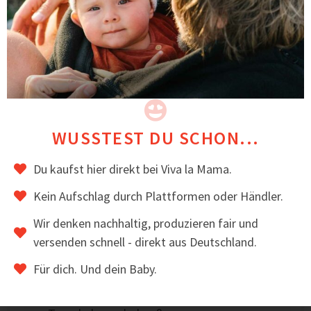
Trageschal aus 100 % Merino Strick
39,00
€
inkl. MwSt.
WUSSTEST DU SCHON...
ZUM ARTIKEL
Du kaufst hier direkt bei Viva la Mama.
Kein Aufschlag durch Plattformen oder Händler.
Wir denken nachhaltig, produzieren fair und
versenden schnell - direkt aus Deutschland.
Vorteile einer Baby-Tragejacke
Für dich. Und dein Baby.
Du kannst jederzeit – wetterunabhängig – mit