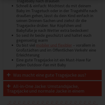
Tragebaby nach draußen
Schnell & einfach: Möchtest du mit deinem
Baby im Tragetuch oder in der Tragehilfe nach
draußen gehen, lässt du dein Kind einfach in
seinen Drinnen-Sachen und ziehst dir die
Tragejacke drüber. Nur Köpfchen und
Babyfüße je nach Wetter extra bedecken!
So seid ihr beide geschützt und haltet euch
gegenseitig warm
Du bist viel
mobiler und flexibler
– vorallem in
Großstädten und im Öffentlichen Verkehr eine
Erleichterung
Eine gute Tragejacke ist ein Must-Have für
jeden Outdoor-Fan mit Baby
Was macht eine gute Tragejacke aus?
All-in-One Jacke: Umstandsjacke,
Tragejacke und normale Jacke in einem