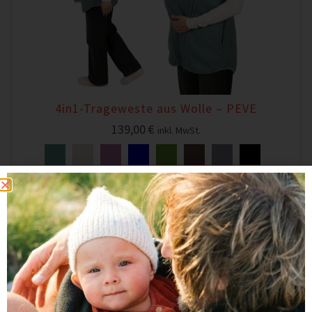
4in1-Trageweste aus Wolle – PEVE
139,00
€
inkl. MwSt.
ZUM ARTIKEL