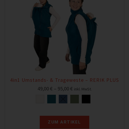
4in1 Umstands- & Trageweste – RERIK PLUS
49,00
€
–
95,00
€
inkl. MwSt.
ZUM ARTIKEL