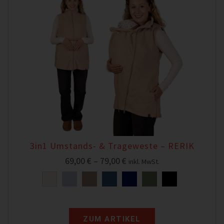
3in1 Umstands- & Trageweste – RERIK
69,00
€
–
79,00
€
inkl. MwSt.
ZUM ARTIKEL