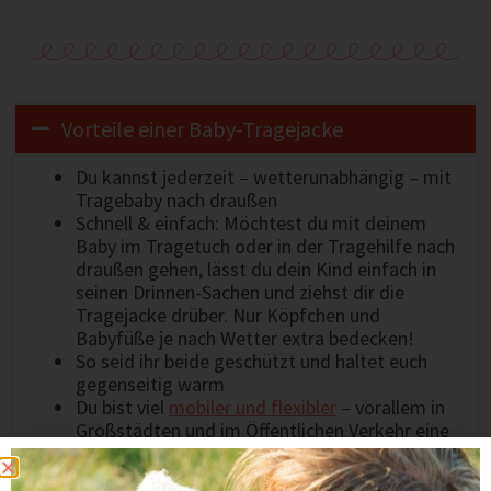
Vorteile einer Baby-Tragejacke
Du kannst jederzeit – wetterunabhängig – mit
Tragebaby nach draußen
Schnell & einfach: Möchtest du mit deinem
Baby im Tragetuch oder in der Tragehilfe nach
draußen gehen, lässt du dein Kind einfach in
seinen Drinnen-Sachen und ziehst dir die
Tragejacke drüber. Nur Köpfchen und
Babyfüße je nach Wetter extra bedecken!
So seid ihr beide geschützt und haltet euch
gegenseitig warm
Du bist viel
mobiler und flexibler
– vorallem in
Großstädten und im Öffentlichen Verkehr eine
Erleichterung
Eine gute Tragejacke ist ein Must-Have für