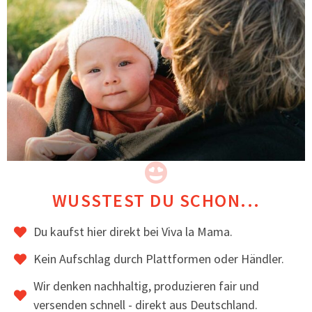
jeden Outdoor-Fan mit Baby
Was macht eine gute Tragejacke aus?
All-in-One Jacke: Umstandsjacke,
Tragejacke und normale Jacke in einem
WUSSTEST DU SCHON...
Folge deinem Herzen!
Du kaufst hier direkt bei Viva la Mama.
Kein Aufschlag durch Plattformen oder Händler.
FOLGE VIVA LA MAMA
Wir denken nachhaltig, produzieren fair und
versenden schnell - direkt aus Deutschland.