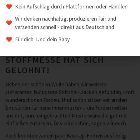
Kein Aufschlag durch Plattformen oder Händler.
Wir denken nachhaltig, produzieren fair und
versenden schnell - direkt aus Deutschland.
Für dich. Und dein Baby.
VIVA LA MAMA FAZIT: DIE
STOFFMESSE HAT SICH
GELOHNT!
Neben der schönen Wolle haben wir weitere
Lieferanten für unsere Softshell-Jacken gefunden – mit
wunderschönen Farben. Und schon sitzen wir an den
Entwürfen für neue Innenmuster – die Farben reißen
uns mit, eure eingebrachten Musterwünsche gut mit
einfließen zu lassen. Das wird schön, sagen wir euch.
Auch konnten wir ein paar BackUp-Firmen ausfindig