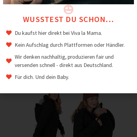
gefertigt.
BEWERTUNGEN
WUSSTEST DU SCHON...
⭐ Mamas schätzen an PEVE besonders, dass er als
Soloweste, aber auch als Layer unter Jacken super
Du kaufst hier direkt bei Viva la Mama.
funktioniert.
Kein Aufschlag durch Plattformen oder Händler.
Das könnte dir auch gefallen
Wir denken nachhaltig, produzieren fair und
versenden schnell - direkt aus Deutschland.
Für dich. Und dein Baby.