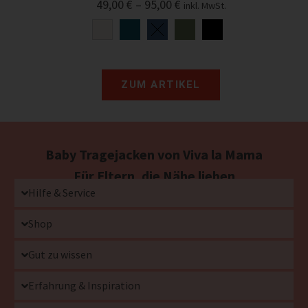
49,00
€
–
95,00
€
inkl. MwSt.
ZUM ARTIKEL
Baby Tragejacken von Viva la Mama
Für Eltern, die Nähe lieben
Hilfe & Service
Shop
Gut zu wissen
Erfahrung & Inspiration