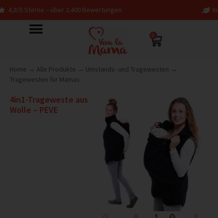
 über 2.400 Bewertungen
In Deutschland entwo
0
Home
→
Alle Produkte
→
Umstands- und Tragewesten
→
Tragewesten für Mamas
4in1-Trageweste aus
Wolle – PEVE