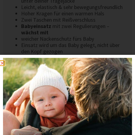
unter deiner Tragejacke
Leicht, elastisch & sehr bewegungsfreundlich
Hoher Kragen für einen warmen Hals
Zwei Taschen mit Reißverschluss
Babyeinsatz
mit zwei Regulierungen –
wächst mit
weicher Nackenschutz fürs Baby
Einsatz wird um das Baby gelegt, nicht über
den Kopf gezogen
Oben per Druckknopf schließbar
2-Wege-Reißverschlüsse
vorne & hinten
MATERIAL & VERARBEITUNG
100 % mulesingfreie Schurwolle (Öko-Tex
Standard 100 zertifiziert)
Natürliche Selbstreinigungseigenschaften – oft
reicht Lüften
Hochwertig verarbeitet & langlebig
Entwickelt in Deutschland, fair in Europa