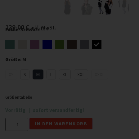
139,00
€
inkl. MwSt.
zzgl.
Versandkosten
Farbe
:
Schwarz
Größe
:
M
XS
S
M
L
XL
XXL
XXXL
Größentabelle
Vorrätig
sofort versandfertig!
Alternative:
IN DEN WARENKORB