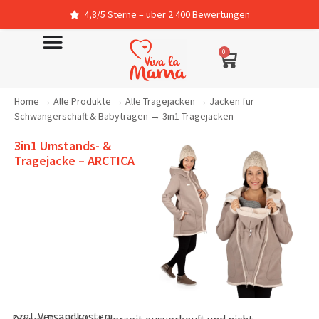
4,8/5 Sterne – über 2.400 Bewertungen
0
Home
→
Alle Produkte
→
Alle Tragejacken
→
Jacken für
Schwangerschaft & Babytragen
→
3in1-Tragejacken
3in1 Umstands- &
Tragejacke – ARCTICA
zzgl.
Versandkosten