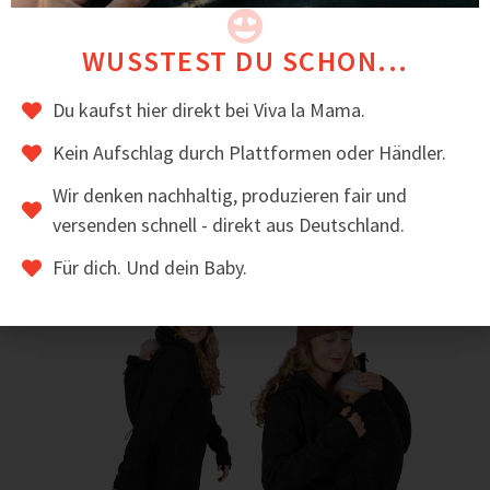
gefertigt.
BEWERTUNGEN
WUSSTEST DU SCHON...
⭐ Sehr hohe Kundenzufriedenheit – Mamas
Du kaufst hier direkt bei Viva la Mama.
vertrauen Viva la Mama seit vielen Jahren.
Kein Aufschlag durch Plattformen oder Händler.
Das könnte dir auch gefallen
Wir denken nachhaltig, produzieren fair und
versenden schnell - direkt aus Deutschland.
Für dich. Und dein Baby.
Sale!