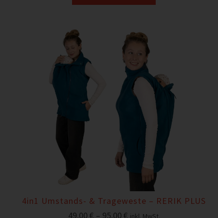
4in1 Umstands- & Trageweste – RERIK PLUS
49,00
€
–
95,00
€
inkl. MwSt.