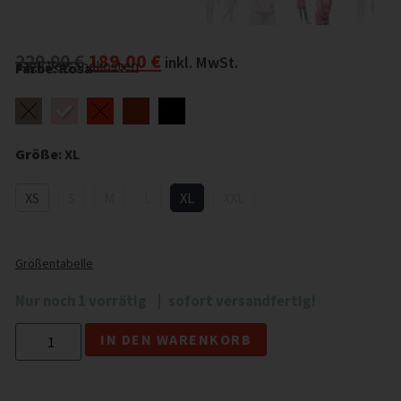
229,00
€
189,00
€
inkl. MwSt.
zzgl.
Versandkosten
Farbe
:
Rosa
Größe
:
XL
XS
S
M
L
XL
XXL
Größentabelle
Nur noch 1 vorrätig
sofort versandfertig!
Alternative:
IN DEN WARENKORB