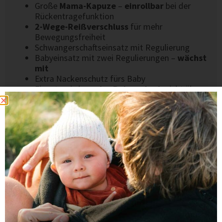
Große
Mama-Kapuze
–
einrollbar
bei der
Rückentragefunktion
2-Wege-Reißverschluss
für mehr
Bewegungsfreiheit
Schwangerschaftseinsatz mit Regulierung
Babyeinsatz mit zwei Regulierungen –
wächst
mit
Extra Nackenschutz fürs Baby
Einsatz wird
um das Baby gelegt
, nicht über
den Kopf gezogen
Trageeinsatz oben per Druckknopf schließbar
Edle Herzplakette aus Metall
MATERIAL & VERARBEITUNG
Sorgfältige Verarbeitung & robuste Nähte
Gefertigt in einer kleinen europäischen
Näherei
Langlebige, alltagstaugliche Qualität
Entwickelt in Deutschland, fair in Europa