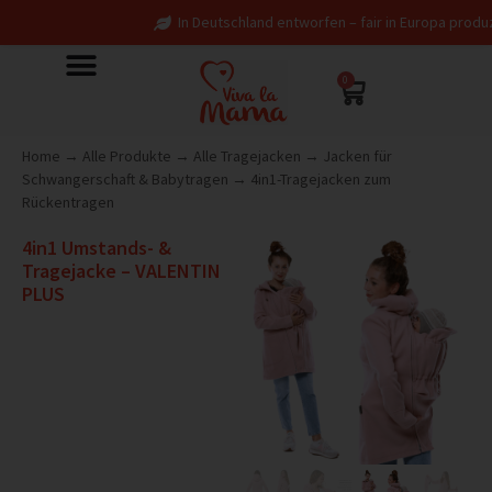
In Deutschland entworfen – fair in Europa produziert
0
Home
→
Alle Produkte
→
Alle Tragejacken
→
Jacken für
Schwangerschaft & Babytragen
→
4in1-Tragejacken zum
Rückentragen
4in1 Umstands- &
Tragejacke – VALENTIN
PLUS