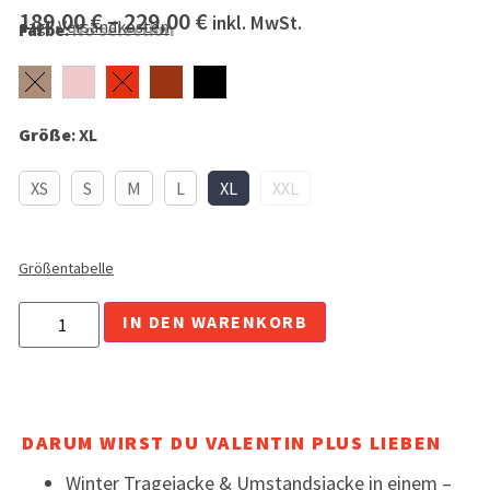
189,00
€
–
229,00
€
inkl. MwSt.
zzgl.
Versandkosten
Farbe
:
No selection
Größe
:
XL
XS
S
M
L
XL
XXL
Größentabelle
Alternative:
IN DEN WARENKORB
DARUM WIRST DU VALENTIN PLUS LIEBEN
Winter Tragejacke & Umstandsjacke in einem –