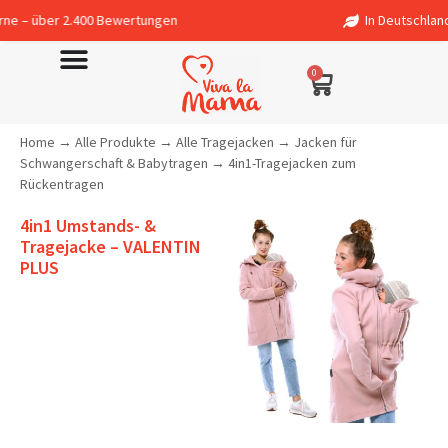
 2.400 Bewertungen
In Deutschland entworfen 
0
Home
→
Alle Produkte
→
Alle Tragejacken
→
Jacken für
Schwangerschaft & Babytragen
→
4in1-Tragejacken zum
Rückentragen
4in1 Umstands- &
Tragejacke – VALENTIN
PLUS