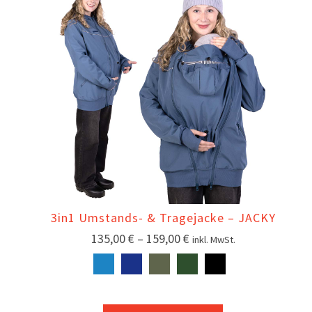
3in1 Umstands- & Tragejacke – JACKY
135,00
€
–
159,00
€
inkl. MwSt.