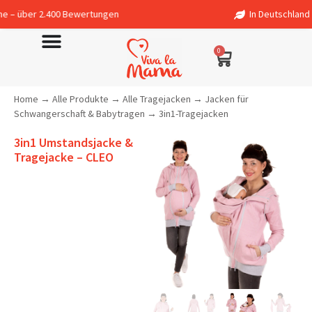
00 Bewertungen
In Deutschland entworfen – fa
0
Home
→
Alle Produkte
→
Alle Tragejacken
→
Jacken für
Schwangerschaft & Babytragen
→
3in1-Tragejacken
3in1 Umstandsjacke &
Tragejacke – CLEO