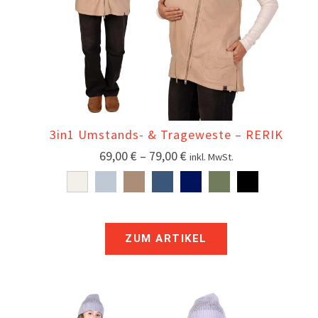
3in1 Umstands- & Trageweste – RERIK
69,00
€
–
79,00
€
inkl. MwSt.
ZUM ARTIKEL