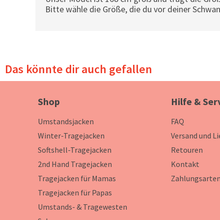
Bitte wähle die Größe, die du vor deiner Schwan
Das könnte dir auch gefallen
Shop
Hilfe & Ser
Umstandsjacken
FAQ
Winter-Tragejacken
Versand und L
Softshell-Tragejacken
Retouren
2nd Hand Tragejacken
Kontakt
Tragejacken für Mamas
Zahlungsarte
Tragejacken für Papas
Umstands- & Tragewesten