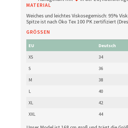
MATERIAL
Weiches und leichtes Viskosegemisch: 95% Vis
Spitze ist nach Öko Tex 100 PK zertifiziert (Dr
GRÖSSEN
EU
Deutsch
XS
34
S
36
M
38
L
40
XL
42
XXL
44
Unser Model ist 168 cm groß und trägt die Größ