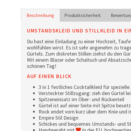
Beschreibung
Produktsicherheit
Bewertun
UMSTANDSKLEID UND STILLKLEID IN E
Du hast eine Einladung zu einer Hochzeit, Tauf
wohlfühlen wirst. Es ist sehr angenehm zu tragen
Gürtels. Zum diskreten Stillen ziehst du den Gü
Mit einem Blazer oder Schaltuch und Absatzsch
schönen Tag!
AUF EINEN BLICK
3 in 1 festliches Cocktailkleid für speziel
Versteckter Stillzugang: zieh den Gürtel l
Spitzeneinsatz im Ober- und Rückenteil
Gürtel ist auf einer Seite mit Spitze beset
Rock endet vorn kurz über dem Knie und is
Empire Stil Design
Schickes und bequemes Umstands- und Still
Handgenäht mit
in der EU, hochwertig