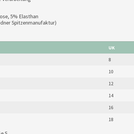
kose, 5% Elasthan
esdner Spitzenmanufaktur)
UK
8
10
12
14
16
18
e S.