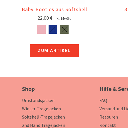
Baby-Booties aus Softshell
3
22,00
€
inkl. MwSt.
ZUM ARTIKEL
Shop
Hilfe & Ser
Umstandsjacken
FAQ
Winter-Tragejacken
Versand und L
Softshell-Tragejacken
Retouren
2nd Hand Tragejacken
Kontakt