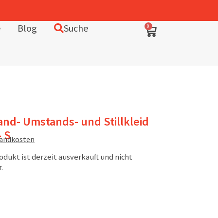
e
Blog
Suche
0
nd- Umstands- und Stillkleid
 S
sandkosten
odukt ist derzeit ausverkauft und nicht
.