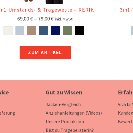
in1 Umstands- & Trageweste – RERIK
3in1
69,00
€
–
79,00
€
inkl. MwSt.
ZUM ARTIKEL
vice
Gut zu Wissen
Erfah
Jacken-Vergleich
Viva la
ieferung
Anziehanleitungen (Videos)
Kunden
Unsere Produktion
Bewert
Bist du Trageberaterin?