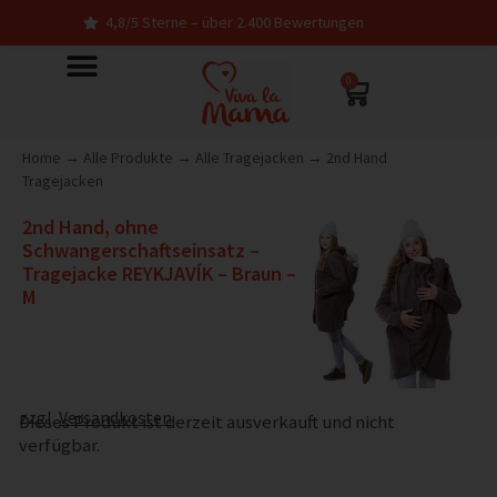
4,8/5 Sterne – über 2.400 Bewertungen
0
Home
→
Alle Produkte
→
Alle Tragejacken
→
2nd Hand
Tragejacken
2nd Hand, ohne
Schwangerschaftseinsatz –
Tragejacke REYKJAVÍK – Braun –
M
zzgl.
Versandkosten
Dieses Produkt ist derzeit ausverkauft und nicht
verfügbar.