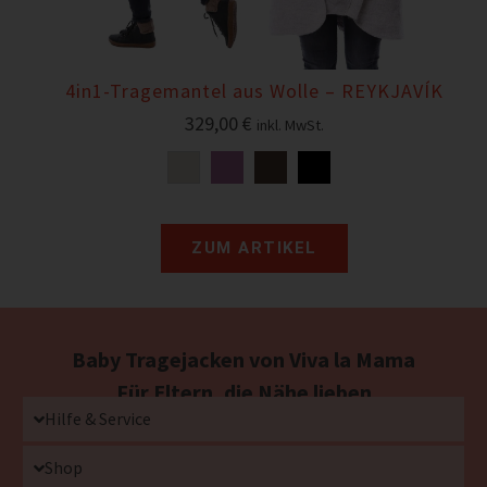
4in1-Tragemantel aus Wolle – REYKJAVÍK
329,00
€
inkl. MwSt.
ZUM ARTIKEL
Baby Tragejacken von Viva la Mama
Für Eltern, die Nähe lieben
Hilfe & Service
Shop