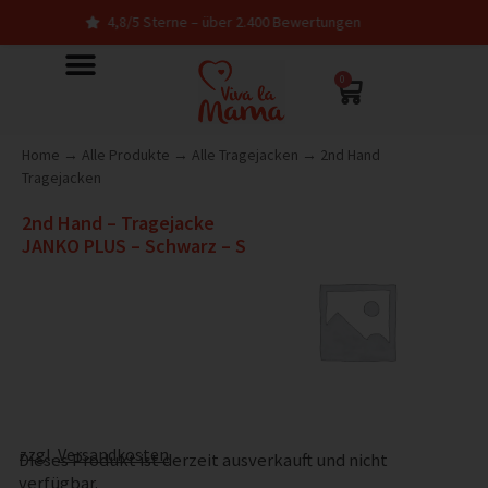
4,8/5 Sterne – über 2.400 Bewertungen
0
Home
→
Alle Produkte
→
Alle Tragejacken
→
2nd Hand
Tragejacken
2nd Hand – Tragejacke
JANKO PLUS – Schwarz – S
zzgl.
Versandkosten
Dieses Produkt ist derzeit ausverkauft und nicht
verfügbar.