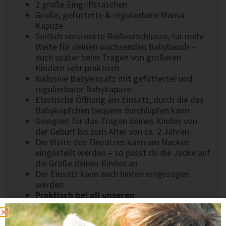
2 große Eingriffstaschen
Große, gefütterte & regulierbare Mama-
Kapuze
Seitlich versteckte Reißverschlüsse, für mehr
Weite für deinen wachsenden Babybauch –
auch später beim Tragen von größeren
Kindern sehr praktisch
Inklusive Babyeinsatz mit gefütterter und
regulierbarer Babykapuze
Elastische Öffnung am Einsatz, durch die das
Babyköpfchen bequem durchlüpfen kann
Geeignet für das Tragen deines Kindes von
der Geburt bis zum Alter von ca. 2 Jahren
Die Weite des Einsatzes kann am Nacken
eingestellt werden – so passt du die Jacke auf
die Größe deines Kindes an
Der Einsatz kann auch hinten eingezogen
werden
Praktisch bei all unseren
Rückentragejacken:
Die Mamakapuze kann
eingerollt werden. So hängt sie deinem Kind