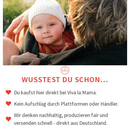
nicht im Gesicht, wenn du es auf dem Rücken
trägst.
Ohne Trageeinsatz hast du eine gemütliche
Freizeitjacke
Eine kuschelige Jacke für den Übergang
Ideal für trockenes Frühlings- und
Herbstwetter
Im Winter auch zum Drunterziehen geeignet
Hochwertig verarbeitet
Original Viva la Mama Herzplakette auf der
Brust
Handgenäht in der EU
WUSSTEST DU SCHON...
Das könnte dir auch gefallen
Du kaufst hier direkt bei Viva la Mama.
Kein Aufschlag durch Plattformen oder Händler.
Wir denken nachhaltig, produzieren fair und
versenden schnell - direkt aus Deutschland.