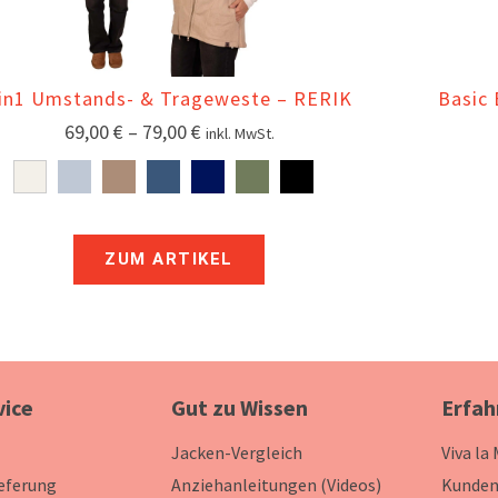
in1 Umstands- & Trageweste – RERIK
Basic 
69,00
€
–
79,00
€
inkl. MwSt.
ZUM ARTIKEL
vice
Gut zu Wissen
Erfah
Jacken-Vergleich
Viva la
ieferung
Anziehanleitungen (Videos)
Kunden