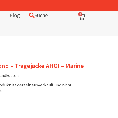
e
Blog
Suche
0
nd – Tragejacke AHOI – Marine
sandkosten
odukt ist derzeit ausverkauft und nicht
.