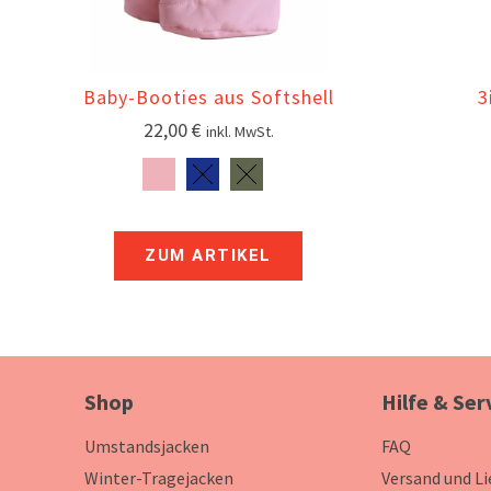
Baby-Booties aus Softshell
3
22,00
€
inkl. MwSt.
ZUM ARTIKEL
Shop
Hilfe & Ser
Umstandsjacken
FAQ
Winter-Tragejacken
Versand und L