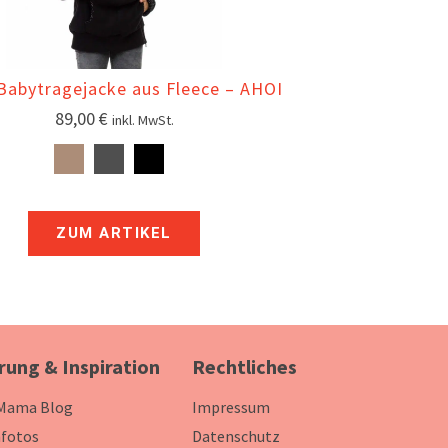
Babytragejacke aus Fleece – AHOI
89,00
€
inkl. MwSt.
ZUM ARTIKEL
rung & Inspiration
Rechtliches
 Mama Blog
Impressum
fotos
Datenschutz