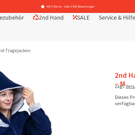
4,8/5 Sterne – über 2.400 Bewertungen
ezubehör
2nd Hand
SALE
Service & Hilf
nd Tragejacken
2nd Ha
– M
zzgl.
Ver
Dieses Pr
verfügbar