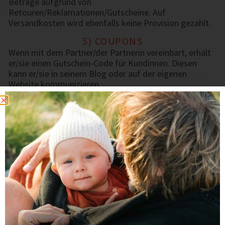
Beträge aufgrund von
Retouren/Reklamationen/Gutscheine. Auf
Versandkosten wird ebenfalls keine Provision gezahlt.
5) COUPONS
Wenn mit dem Partner/der Partnerin vereinbart, erhält
er/sie einen Gutschein-Code für Kundinnen. Diesen
kann er/sie in seinem Blog oder auf der eigenen
Website kommunizieren.
Dieser Code ist dem Partner/der Partnerin direkt
zugeordnet. Das heißt, wird dieser Gutschein-Code
beim Bestellprozess von einem Kunden eingelöst,
erhält der Partner/die Partnerin auch dann eine
Provision, wenn der Empfehlungslink nicht geklickt
wurde.
6) VERBOTENE WERBEMASSNAHMEN
Es ist dem Partner/der Partnerin nicht erlaubt, den
Empfehlungslink oder Gutschein-Code auf Coupon-
Plattformen im Web zu veröffentlichen.
Search Engine Marketing (Suchmaschinenmarketing)