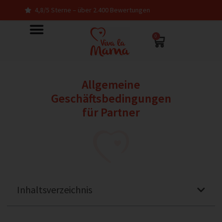
4,8/5 Sterne – über 2.400 Bewertungen
In De
0
Allgemeine
Geschäftsbedingungen
für Partner
Inhaltsverzeichnis