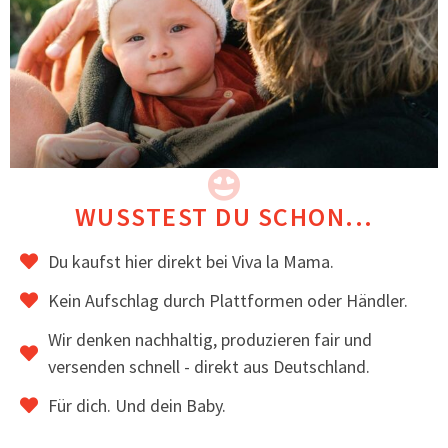
Original Viva la Mama Herzplakette an der
rechten Manteltasche
MATERIAL & VERARBEITUNG
3-lagiger Softshell, innen mit Fleece gefüttert
Winddicht, wasserabweisend & atmungsaktiv
Sorgfältige Verarbeitung & robuste Nähte
Langlebig, alltagstaugliche Qualität
WUSSTEST DU SCHON...
Hochwertig verarbeitet und handgenäht in der EU.
Du kaufst hier direkt bei Viva la Mama.
BEWERTUNGEN
Kein Aufschlag durch Plattformen oder Händler.
Tragemamas schätzen an MELLORY, wie schön er
Wir denken nachhaltig, produzieren fair und
als Umstandsmantel aussieht und dass man den
versenden schnell - direkt aus Deutschland.
Trageeinsatz an die Größe des Kindes anpassen
kann.
Für dich. Und dein Baby.