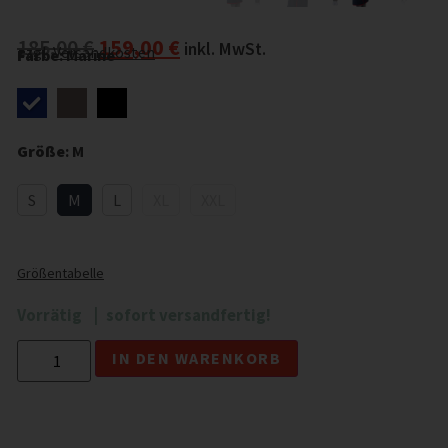
185,00
€
159,00
€
inkl. MwSt.
zzgl.
Versandkosten
Farbe
:
Marine
Größe
:
M
S
M
L
XL
XXL
Größentabelle
Vorrätig
sofort versandfertig!
Alternative:
IN DEN WARENKORB