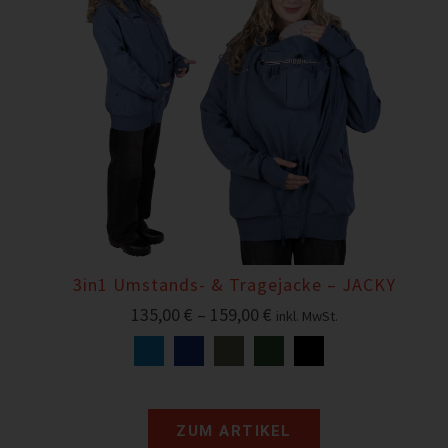
3in1 Umstands- & Tragejacke – JACKY
135,00
€
–
159,00
€
inkl. MwSt.
ZUM ARTIKEL