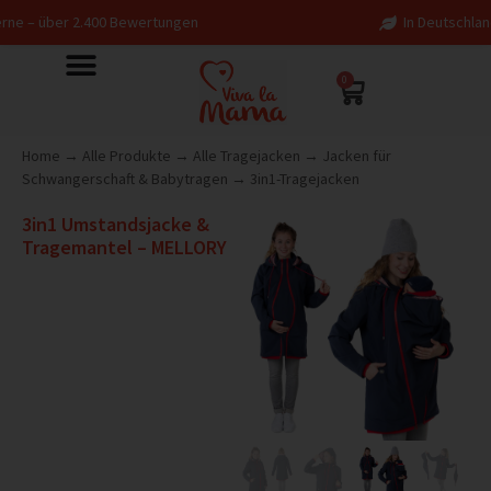
0 Bewertungen
In Deutschland entworfen – fai
0
Home
→
Alle Produkte
→
Alle Tragejacken
→
Jacken für
Schwangerschaft & Babytragen
→
3in1-Tragejacken
3in1 Umstandsjacke &
Tragemantel – MELLORY