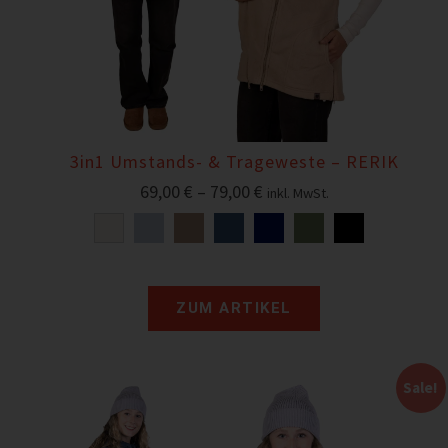
3in1 Umstands- & Trageweste – RERIK
69,00
€
–
79,00
€
inkl. MwSt.
ZUM ARTIKEL
Sale!