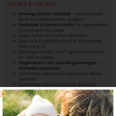
DETAILS & VORTEILE
Atmungsaktiver Softshell
– winddicht und
für leichte Regenschauer geeignet
Femininer A-Linien-Schnitt
für angenehmen
Sitz und optische Länge
Lange Ärmel mit weichen Bündchen
Zwei tiefe Eingriffstaschen für Smartphone,
Schlüssel & Co.
Schwangerschafts- und Trageeinsatz einfach
ein- und auszippen
Trageeinsatz mit zwei Regulierungen –
stufenlos anpassbar
Gefütterte, regulierbare Kapuzen für Mama
und Baby
Zusätzlicher Nackenschutz für dein Baby
Druckknopf oben am Trageeinsatz – zum
offenen oder geschlossenen Tragen am
Kragen
2-Wege-Reißverschlüsse
für mehr
Bewegungsfreiheit